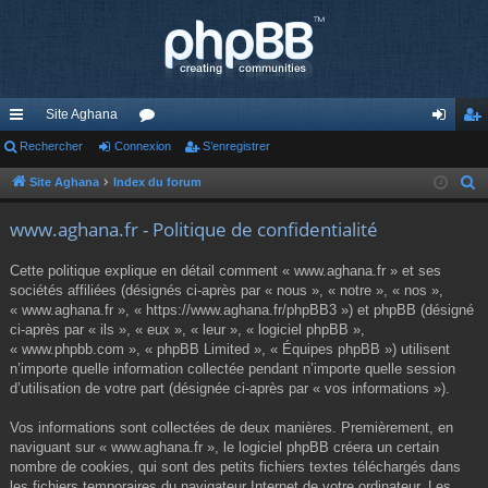
Site Aghana
cc
Rechercher
Connexion
or
S’enregistrer
on
’e
ès
u
ne
nr
Site Aghana
Index du forum
R
e
ra
m
xi
eg
www.aghana.fr - Politique de confidentialité
c
pi
s
on
ist
h
Cette politique explique en détail comment « www.aghana.fr » et ses
de
re
e
sociétés affiliées (désignés ci-après par « nous », « notre », « nos »,
r
« www.aghana.fr », « https://www.aghana.fr/phpBB3 ») et phpBB (désigné
r
c
ci-après par « ils », « eux », « leur », « logiciel phpBB »,
« www.phpbb.com », « phpBB Limited », « Équipes phpBB ») utilisent
h
n’importe quelle information collectée pendant n’importe quelle session
e
d’utilisation de votre part (désignée ci-après par « vos informations »).
r
Vos informations sont collectées de deux manières. Premièrement, en
naviguant sur « www.aghana.fr », le logiciel phpBB créera un certain
nombre de cookies, qui sont des petits fichiers textes téléchargés dans
les fichiers temporaires du navigateur Internet de votre ordinateur. Les