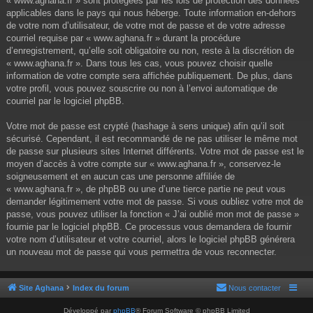
« www.aghana.fr » sont protégées par les lois de protection des données
applicables dans le pays qui nous héberge. Toute information en-dehors
de votre nom d’utilisateur, de votre mot de passe et de votre adresse
courriel requise par « www.aghana.fr » durant la procédure
d’enregistrement, qu’elle soit obligatoire ou non, reste à la discrétion de
« www.aghana.fr ». Dans tous les cas, vous pouvez choisir quelle
information de votre compte sera affichée publiquement. De plus, dans
votre profil, vous pouvez souscrire ou non à l’envoi automatique de
courriel par le logiciel phpBB.
Votre mot de passe est crypté (hashage à sens unique) afin qu’il soit
sécurisé. Cependant, il est recommandé de ne pas utiliser le même mot
de passe sur plusieurs sites Internet différents. Votre mot de passe est le
moyen d’accès à votre compte sur « www.aghana.fr », conservez-le
soigneusement et en aucun cas une personne affiliée de
« www.aghana.fr », de phpBB ou une d’une tierce partie ne peut vous
demander légitimement votre mot de passe. Si vous oubliez votre mot de
passe, vous pouvez utiliser la fonction « J’ai oublié mon mot de passe »
fournie par le logiciel phpBB. Ce processus vous demandera de fournir
votre nom d’utilisateur et votre courriel, alors le logiciel phpBB générera
un nouveau mot de passe qui vous permettra de vous reconnecter.
Site Aghana
Index du forum
Nous contacter
Développé par
phpBB
® Forum Software © phpBB Limited