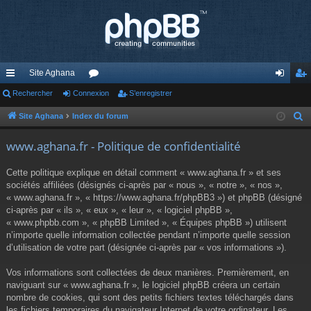
Site Aghana
cc
Rechercher
Connexion
or
S’enregistrer
on
’e
ès
u
ne
nr
Site Aghana
Index du forum
R
e
ra
m
xi
eg
www.aghana.fr - Politique de confidentialité
c
pi
s
on
ist
h
Cette politique explique en détail comment « www.aghana.fr » et ses
de
re
e
sociétés affiliées (désignés ci-après par « nous », « notre », « nos »,
r
« www.aghana.fr », « https://www.aghana.fr/phpBB3 ») et phpBB (désigné
r
c
ci-après par « ils », « eux », « leur », « logiciel phpBB »,
« www.phpbb.com », « phpBB Limited », « Équipes phpBB ») utilisent
h
n’importe quelle information collectée pendant n’importe quelle session
e
d’utilisation de votre part (désignée ci-après par « vos informations »).
r
Vos informations sont collectées de deux manières. Premièrement, en
naviguant sur « www.aghana.fr », le logiciel phpBB créera un certain
nombre de cookies, qui sont des petits fichiers textes téléchargés dans
les fichiers temporaires du navigateur Internet de votre ordinateur. Les