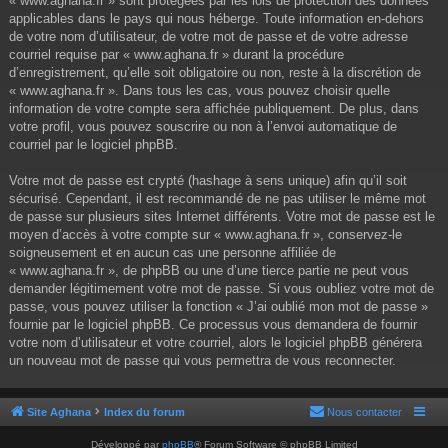
« www.aghana.fr » sont protégées par les lois de protection des données
applicables dans le pays qui nous héberge. Toute information en-dehors
de votre nom d’utilisateur, de votre mot de passe et de votre adresse
courriel requise par « www.aghana.fr » durant la procédure
d’enregistrement, qu’elle soit obligatoire ou non, reste à la discrétion de
« www.aghana.fr ». Dans tous les cas, vous pouvez choisir quelle
information de votre compte sera affichée publiquement. De plus, dans
votre profil, vous pouvez souscrire ou non à l’envoi automatique de
courriel par le logiciel phpBB.
Votre mot de passe est crypté (hashage à sens unique) afin qu’il soit
sécurisé. Cependant, il est recommandé de ne pas utiliser le même mot
de passe sur plusieurs sites Internet différents. Votre mot de passe est le
moyen d’accès à votre compte sur « www.aghana.fr », conservez-le
soigneusement et en aucun cas une personne affiliée de
« www.aghana.fr », de phpBB ou une d’une tierce partie ne peut vous
demander légitimement votre mot de passe. Si vous oubliez votre mot de
passe, vous pouvez utiliser la fonction « J’ai oublié mon mot de passe »
fournie par le logiciel phpBB. Ce processus vous demandera de fournir
votre nom d’utilisateur et votre courriel, alors le logiciel phpBB générera
un nouveau mot de passe qui vous permettra de vous reconnecter.
Site Aghana
Index du forum
Nous contacter
Développé par
phpBB
® Forum Software © phpBB Limited