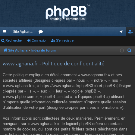
Site Aghana
cc
Rechercher
Connexion
or
S’enregistrer
on
’e
ès
u
ne
nr
Site Aghana
Index du forum
R
e
ra
m
xi
eg
www.aghana.fr - Politique de confidentialité
c
pi
s
on
ist
h
Cette politique explique en détail comment « www.aghana.fr » et ses
de
re
e
sociétés affiliées (désignés ci-après par « nous », « notre », « nos »,
r
« www.aghana.fr », « https://www.aghana.fr/phpBB3 ») et phpBB (désigné
r
c
ci-après par « ils », « eux », « leur », « logiciel phpBB »,
« www.phpbb.com », « phpBB Limited », « Équipes phpBB ») utilisent
h
n’importe quelle information collectée pendant n’importe quelle session
e
d’utilisation de votre part (désignée ci-après par « vos informations »).
r
Vos informations sont collectées de deux manières. Premièrement, en
naviguant sur « www.aghana.fr », le logiciel phpBB créera un certain
nombre de cookies, qui sont des petits fichiers textes téléchargés dans
les fichiers temporaires du navigateur Internet de votre ordinateur. Les