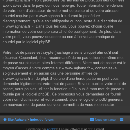
« www.aghana.fr » sont protégées par les lois de protection des données
applicables dans le pays qui nous héberge. Toute information en-dehors
de votre nom d’utilisateur, de votre mot de passe et de votre adresse
courriel requise par « www.aghana.fr » durant la procédure
d’enregistrement, qu’elle soit obligatoire ou non, reste à la discrétion de
« www.aghana.fr ». Dans tous les cas, vous pouvez choisir quelle
information de votre compte sera affichée publiquement. De plus, dans
votre profil, vous pouvez souscrire ou non à l’envoi automatique de
courriel par le logiciel phpBB.
Votre mot de passe est crypté (hashage à sens unique) afin qu’il soit
sécurisé. Cependant, il est recommandé de ne pas utiliser le même mot
de passe sur plusieurs sites Internet différents. Votre mot de passe est le
moyen d’accès à votre compte sur « www.aghana.fr », conservez-le
soigneusement et en aucun cas une personne affiliée de
« www.aghana.fr », de phpBB ou une d’une tierce partie ne peut vous
demander légitimement votre mot de passe. Si vous oubliez votre mot de
passe, vous pouvez utiliser la fonction « J’ai oublié mon mot de passe »
fournie par le logiciel phpBB. Ce processus vous demandera de fournir
votre nom d’utilisateur et votre courriel, alors le logiciel phpBB générera
un nouveau mot de passe qui vous permettra de vous reconnecter.
Site Aghana
Index du forum
Nous contacter
Développé par
phpBB
® Forum Software © phpBB Limited