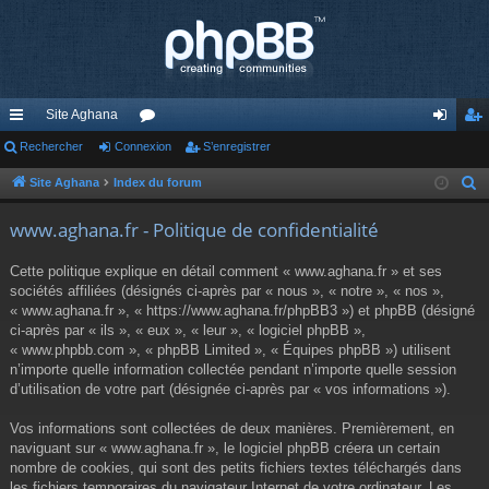
Site Aghana
cc
Rechercher
Connexion
or
S’enregistrer
on
’e
ès
u
ne
nr
Site Aghana
Index du forum
R
e
ra
m
xi
eg
www.aghana.fr - Politique de confidentialité
c
pi
s
on
ist
h
Cette politique explique en détail comment « www.aghana.fr » et ses
de
re
e
sociétés affiliées (désignés ci-après par « nous », « notre », « nos »,
r
« www.aghana.fr », « https://www.aghana.fr/phpBB3 ») et phpBB (désigné
r
c
ci-après par « ils », « eux », « leur », « logiciel phpBB »,
« www.phpbb.com », « phpBB Limited », « Équipes phpBB ») utilisent
h
n’importe quelle information collectée pendant n’importe quelle session
e
d’utilisation de votre part (désignée ci-après par « vos informations »).
r
Vos informations sont collectées de deux manières. Premièrement, en
naviguant sur « www.aghana.fr », le logiciel phpBB créera un certain
nombre de cookies, qui sont des petits fichiers textes téléchargés dans
les fichiers temporaires du navigateur Internet de votre ordinateur. Les