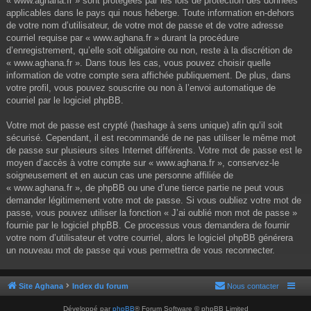
« www.aghana.fr » sont protégées par les lois de protection des données
applicables dans le pays qui nous héberge. Toute information en-dehors
de votre nom d’utilisateur, de votre mot de passe et de votre adresse
courriel requise par « www.aghana.fr » durant la procédure
d’enregistrement, qu’elle soit obligatoire ou non, reste à la discrétion de
« www.aghana.fr ». Dans tous les cas, vous pouvez choisir quelle
information de votre compte sera affichée publiquement. De plus, dans
votre profil, vous pouvez souscrire ou non à l’envoi automatique de
courriel par le logiciel phpBB.
Votre mot de passe est crypté (hashage à sens unique) afin qu’il soit
sécurisé. Cependant, il est recommandé de ne pas utiliser le même mot
de passe sur plusieurs sites Internet différents. Votre mot de passe est le
moyen d’accès à votre compte sur « www.aghana.fr », conservez-le
soigneusement et en aucun cas une personne affiliée de
« www.aghana.fr », de phpBB ou une d’une tierce partie ne peut vous
demander légitimement votre mot de passe. Si vous oubliez votre mot de
passe, vous pouvez utiliser la fonction « J’ai oublié mon mot de passe »
fournie par le logiciel phpBB. Ce processus vous demandera de fournir
votre nom d’utilisateur et votre courriel, alors le logiciel phpBB générera
un nouveau mot de passe qui vous permettra de vous reconnecter.
Site Aghana
Index du forum
Nous contacter
Développé par
phpBB
® Forum Software © phpBB Limited