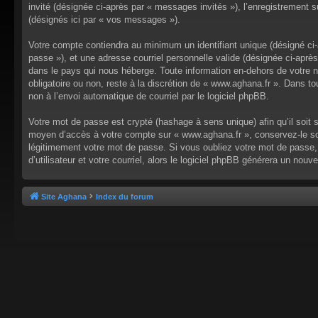
invité (désignée ci-après par « messages invités »), l’enregistrement
(désignés ici par « vos messages »).
Votre compte contiendra au minimum un identifiant unique (désigné ci-a
passe »), et une adresse courriel personnelle valide (désignée ci-aprè
dans le pays qui nous héberge. Toute information en-dehors de votre no
obligatoire ou non, reste à la discrétion de « www.aghana.fr ». Dans t
non à l’envoi automatique de courriel par le logiciel phpBB.
Votre mot de passe est crypté (hashage à sens unique) afin qu’il soit 
moyen d’accès à votre compte sur « www.aghana.fr », conservez-le so
légitimement votre mot de passe. Si vous oubliez votre mot de passe, 
d’utilisateur et votre courriel, alors le logiciel phpBB générera un n
Site Aghana
Index du forum