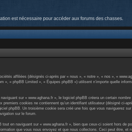
cation est nécessaire pour accéder aux forums des chasses.
ciétés affiliées (désignés ci-après par « nous », « notre », « nos », « www.a
om », « phpBB Limited », « Équipes phpBB ») utilisent n’importe quelle informa
aviguant sur « www.aghana.fr », le logiciel phpBB créera un certain nombre d
x premiers cookies ne contiennent qu’un identifiant utilisateur (désigné ci-aprè
iciel phpBB. Un troisième cookie sera créé une fois que vous naviguerez sur l
vigation sur le forum.
tout en naviguant sur « www.aghana.fr », bien que ceux-ci soient hors de po
formation que vous nous envoyez et que nous collectons. Ceci peut être, et n’e