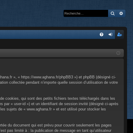
Recherc
Rech
A
FA
on
’e
Q
ne
nr
xi
eg
on
ist
ghana.fr », « https://www.aghana.fr/phpBB3 ») et phpBB (désigné ci-
re
tion collectée pendant n’importe quelle session d’utilisation de votre
r
e cookies, qui sont des petits fichiers textes téléchargés dans les
s par « user-id ») et un identifiant de session invité (désigné ci-après
es sujets de « www.aghana.fr » et est utilisé pour stocker les
rtée du document qui est prévu pour couvrir seulement les pages
st pas limité à : la publication de message en tant qu’utilisateur