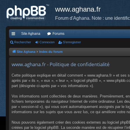
www.aghana.fr
Forum d'Aghana. Note : une identifi
Site Aghana
Forums
cc
Rechercher
Connexion
S’enregistrer
ès
Site Aghana
Index du forum
ra
www.aghana.fr - Politique de confidentialité
pi
Cette politique explique en détail comment « www.aghana.fr » et ses so
de
après par « ils », « eux », « leur », « logiciel phpBB », « www.phpbb.c
part (désignée ci-après par « vos informations »).
Vos informations sont collectées de deux manières. Premièrement, en n
fichiers temporaires du navigateur Internet de votre ordinateur. Les deu
par « session-id »), qui vous sont automatiquement assignés par le log
informations sur les sujets que vous avez lus, ce qui améliore votre na
Nous pouvons également créer des cookies externes au logiciel phpBB 
créées par le logiciel phpBB. La seconde manière est de récupérer l’in