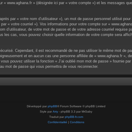
 sur « www.aghana.fr » (désignée ici par « votre compte ») et les messages qu
près par « votre nom d’utilisateur »), un mot de passe personnel utilisé pour
s par « votre courriel »). Vos informations pour votre compte sur « www.aghana
m d’utilisateur, de votre mot de passe et de votre adresse courriel requise pa
ous les cas, vous pouvez choisir quelle information de votre compte sera affi
sécurisé. Cependant, il est recommandé de ne pas utiliser le même mot de pass
igneusement et en aucun cas une personne affiliée de « www.aghana.fr », de
vous pouvez utiliser la fonction « J’ai oublié mon mot de passe » fournie pa
ouveau mot de passe qui vous permettra de vous reconnecter.
Développé par
phpBB
® Forum Software © phpBB Limited
Style par
Arty
- phpBB 3.3 par MrGaby
Traduit par
phpBB-fr.com
Confidentialité
|
Conditions