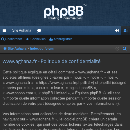
Site Aghana
cc
Rechercher
Connexion
or
S’enregistrer
on
’e
ès
u
ne
nr
Site Aghana
Index du forum
R
e
ra
m
xi
eg
www.aghana.fr - Politique de confidentialité
c
pi
s
on
ist
h
Cette politique explique en détail comment « www.aghana.fr » et ses
de
re
e
sociétés affiliées (désignés ci-après par « nous », « notre », « nos »,
r
« www.aghana.fr », « https://www.aghana.fr/phpBB3 ») et phpBB (désigné
r
c
ci-après par « ils », « eux », « leur », « logiciel phpBB »,
« www.phpbb.com », « phpBB Limited », « Équipes phpBB ») utilisent
h
n’importe quelle information collectée pendant n’importe quelle session
e
d’utilisation de votre part (désignée ci-après par « vos informations »).
r
Vos informations sont collectées de deux manières. Premièrement, en
naviguant sur « www.aghana.fr », le logiciel phpBB créera un certain
nombre de cookies, qui sont des petits fichiers textes téléchargés dans
les fichiers temporaires du navigateur Internet de votre ordinateur. Les