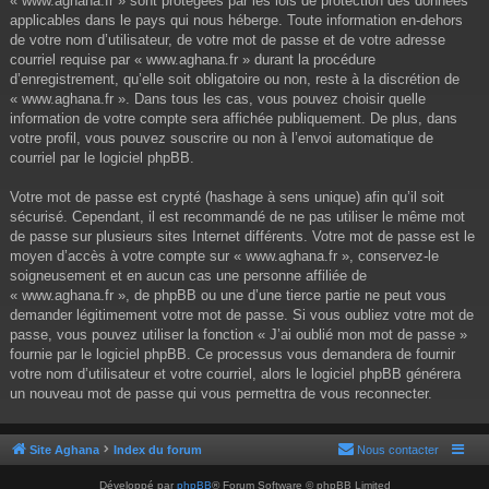
« www.aghana.fr » sont protégées par les lois de protection des données
applicables dans le pays qui nous héberge. Toute information en-dehors
de votre nom d’utilisateur, de votre mot de passe et de votre adresse
courriel requise par « www.aghana.fr » durant la procédure
d’enregistrement, qu’elle soit obligatoire ou non, reste à la discrétion de
« www.aghana.fr ». Dans tous les cas, vous pouvez choisir quelle
information de votre compte sera affichée publiquement. De plus, dans
votre profil, vous pouvez souscrire ou non à l’envoi automatique de
courriel par le logiciel phpBB.
Votre mot de passe est crypté (hashage à sens unique) afin qu’il soit
sécurisé. Cependant, il est recommandé de ne pas utiliser le même mot
de passe sur plusieurs sites Internet différents. Votre mot de passe est le
moyen d’accès à votre compte sur « www.aghana.fr », conservez-le
soigneusement et en aucun cas une personne affiliée de
« www.aghana.fr », de phpBB ou une d’une tierce partie ne peut vous
demander légitimement votre mot de passe. Si vous oubliez votre mot de
passe, vous pouvez utiliser la fonction « J’ai oublié mon mot de passe »
fournie par le logiciel phpBB. Ce processus vous demandera de fournir
votre nom d’utilisateur et votre courriel, alors le logiciel phpBB générera
un nouveau mot de passe qui vous permettra de vous reconnecter.
Site Aghana
Index du forum
Nous contacter
Développé par
phpBB
® Forum Software © phpBB Limited