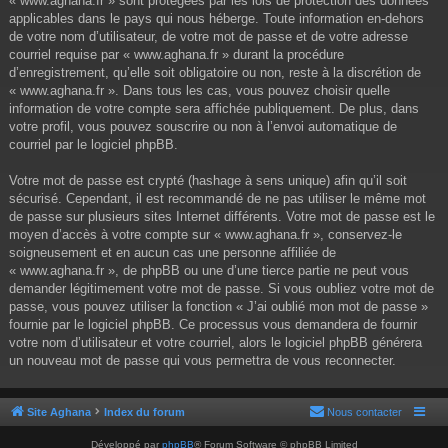
« www.aghana.fr » sont protégées par les lois de protection des données
applicables dans le pays qui nous héberge. Toute information en-dehors
de votre nom d’utilisateur, de votre mot de passe et de votre adresse
courriel requise par « www.aghana.fr » durant la procédure
d’enregistrement, qu’elle soit obligatoire ou non, reste à la discrétion de
« www.aghana.fr ». Dans tous les cas, vous pouvez choisir quelle
information de votre compte sera affichée publiquement. De plus, dans
votre profil, vous pouvez souscrire ou non à l’envoi automatique de
courriel par le logiciel phpBB.
Votre mot de passe est crypté (hashage à sens unique) afin qu’il soit
sécurisé. Cependant, il est recommandé de ne pas utiliser le même mot
de passe sur plusieurs sites Internet différents. Votre mot de passe est le
moyen d’accès à votre compte sur « www.aghana.fr », conservez-le
soigneusement et en aucun cas une personne affiliée de
« www.aghana.fr », de phpBB ou une d’une tierce partie ne peut vous
demander légitimement votre mot de passe. Si vous oubliez votre mot de
passe, vous pouvez utiliser la fonction « J’ai oublié mon mot de passe »
fournie par le logiciel phpBB. Ce processus vous demandera de fournir
votre nom d’utilisateur et votre courriel, alors le logiciel phpBB générera
un nouveau mot de passe qui vous permettra de vous reconnecter.
Site Aghana
Index du forum
Nous contacter
Développé par
phpBB
® Forum Software © phpBB Limited