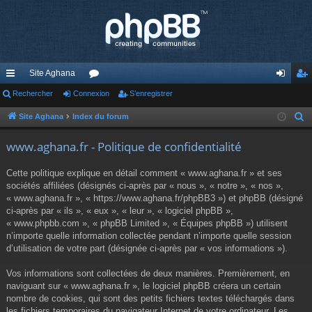
Site Aghana
cc
Rechercher
Connexion
or
S’enregistrer
on
’e
ès
u
ne
nr
Site Aghana
Index du forum
R
e
ra
m
xi
eg
www.aghana.fr - Politique de confidentialité
c
pi
s
on
ist
h
Cette politique explique en détail comment « www.aghana.fr » et ses
de
re
e
sociétés affiliées (désignés ci-après par « nous », « notre », « nos »,
r
« www.aghana.fr », « https://www.aghana.fr/phpBB3 ») et phpBB (désigné
r
c
ci-après par « ils », « eux », « leur », « logiciel phpBB »,
« www.phpbb.com », « phpBB Limited », « Équipes phpBB ») utilisent
h
n’importe quelle information collectée pendant n’importe quelle session
e
d’utilisation de votre part (désignée ci-après par « vos informations »).
r
Vos informations sont collectées de deux manières. Premièrement, en
naviguant sur « www.aghana.fr », le logiciel phpBB créera un certain
nombre de cookies, qui sont des petits fichiers textes téléchargés dans
les fichiers temporaires du navigateur Internet de votre ordinateur. Les