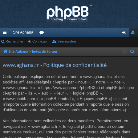
Site Aghana
cc
Rechercher
Connexion
or
S’enregistrer
on
’e
ès
u
ne
nr
Site Aghana
Index du forum
R
e
ra
m
xi
eg
www.aghana.fr - Politique de confidentialité
c
pi
s
on
ist
h
Cette politique explique en détail comment « www.aghana.fr » et ses
de
re
e
sociétés affiliées (désignés ci-après par « nous », « notre », « nos »,
r
« www.aghana.fr », « https://www.aghana.fr/phpBB3 ») et phpBB (désigné
r
c
ci-après par « ils », « eux », « leur », « logiciel phpBB »,
« www.phpbb.com », « phpBB Limited », « Équipes phpBB ») utilisent
h
n’importe quelle information collectée pendant n’importe quelle session
e
d’utilisation de votre part (désignée ci-après par « vos informations »).
r
Vos informations sont collectées de deux manières. Premièrement, en
naviguant sur « www.aghana.fr », le logiciel phpBB créera un certain
nombre de cookies, qui sont des petits fichiers textes téléchargés dans
les fichiers temporaires du navigateur Internet de votre ordinateur. Les