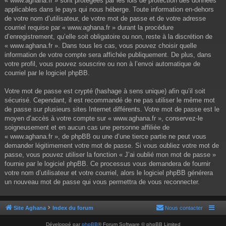
« www.aghana.fr » sont protégées par les lois de protection des données
applicables dans le pays qui nous héberge. Toute information en-dehors
de votre nom d’utilisateur, de votre mot de passe et de votre adresse
courriel requise par « www.aghana.fr » durant la procédure
d’enregistrement, qu’elle soit obligatoire ou non, reste à la discrétion de
« www.aghana.fr ». Dans tous les cas, vous pouvez choisir quelle
information de votre compte sera affichée publiquement. De plus, dans
votre profil, vous pouvez souscrire ou non à l’envoi automatique de
courriel par le logiciel phpBB.
Votre mot de passe est crypté (hashage à sens unique) afin qu’il soit
sécurisé. Cependant, il est recommandé de ne pas utiliser le même mot
de passe sur plusieurs sites Internet différents. Votre mot de passe est le
moyen d’accès à votre compte sur « www.aghana.fr », conservez-le
soigneusement et en aucun cas une personne affiliée de
« www.aghana.fr », de phpBB ou une d’une tierce partie ne peut vous
demander légitimement votre mot de passe. Si vous oubliez votre mot de
passe, vous pouvez utiliser la fonction « J’ai oublié mon mot de passe »
fournie par le logiciel phpBB. Ce processus vous demandera de fournir
votre nom d’utilisateur et votre courriel, alors le logiciel phpBB générera
un nouveau mot de passe qui vous permettra de vous reconnecter.
Site Aghana
Index du forum
Nous contacter
Développé par
phpBB
® Forum Software © phpBB Limited