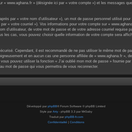
 sur « www.aghana.fr » (désignée ici par « votre compte ») et les messages qu
près par « votre nom d’utilisateur »), un mot de passe personnel utilisé pour
s par « votre courriel »). Vos informations pour votre compte sur « www.aghana
m d’utilisateur, de votre mot de passe et de votre adresse courriel requise pa
ous les cas, vous pouvez choisir quelle information de votre compte sera affi
sécurisé. Cependant, il est recommandé de ne pas utiliser le même mot de pass
igneusement et en aucun cas une personne affiliée de « www.aghana.fr », de
vous pouvez utiliser la fonction « J’ai oublié mon mot de passe » fournie pa
ouveau mot de passe qui vous permettra de vous reconnecter.
Développé par
phpBB
® Forum Software © phpBB Limited
Style par
Arty
- phpBB 3.3 par MrGaby
Traduit par
phpBB-fr.com
Confidentialité
|
Conditions