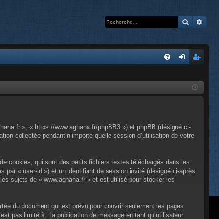
Recherc
Rech
A
FA
on
’e
Q
ne
nr
xi
eg
on
ist
ghana.fr », « https://www.aghana.fr/phpBB3 ») et phpBB (désigné ci-
re
tion collectée pendant n’importe quelle session d’utilisation de votre
r
e cookies, qui sont des petits fichiers textes téléchargés dans les
s par « user-id ») et un identifiant de session invité (désigné ci-après
es sujets de « www.aghana.fr » et est utilisé pour stocker les
rtée du document qui est prévu pour couvrir seulement les pages
st pas limité à : la publication de message en tant qu’utilisateur