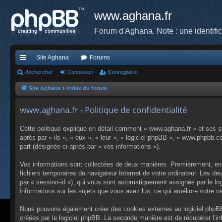
www.aghana.fr
Forum d'Aghana. Note : une identifi
Site Aghana
Forums
cc
Rechercher
Connexion
S’enregistrer
ès
Site Aghana
Index du forum
ra
www.aghana.fr - Politique de confidentialité
pi
Cette politique explique en détail comment « www.aghana.fr » et ses so
de
après par « ils », « eux », « leur », « logiciel phpBB », « www.phpbb.c
part (désignée ci-après par « vos informations »).
Vos informations sont collectées de deux manières. Premièrement, en n
fichiers temporaires du navigateur Internet de votre ordinateur. Les deu
par « session-id »), qui vous sont automatiquement assignés par le log
informations sur les sujets que vous avez lus, ce qui améliore votre na
Nous pouvons également créer des cookies externes au logiciel phpBB 
créées par le logiciel phpBB. La seconde manière est de récupérer l’in