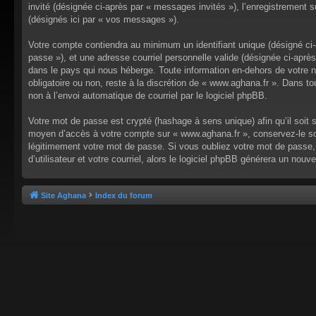
invité (désignée ci-après par « messages invités »), l’enregistrement
(désignés ici par « vos messages »).
Votre compte contiendra au minimum un identifiant unique (désigné ci-a
passe »), et une adresse courriel personnelle valide (désignée ci-aprè
dans le pays qui nous héberge. Toute information en-dehors de votre no
obligatoire ou non, reste à la discrétion de « www.aghana.fr ». Dans t
non à l’envoi automatique de courriel par le logiciel phpBB.
Votre mot de passe est crypté (hashage à sens unique) afin qu’il soit 
moyen d’accès à votre compte sur « www.aghana.fr », conservez-le so
légitimement votre mot de passe. Si vous oubliez votre mot de passe, 
d’utilisateur et votre courriel, alors le logiciel phpBB générera un n
Site Aghana
Index du forum