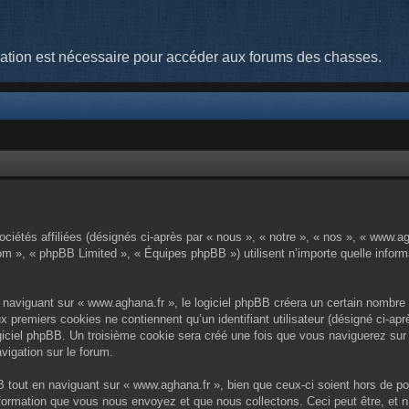
cation est nécessaire pour accéder aux forums des chasses.
ciétés affiliées (désignés ci-après par « nous », « notre », « nos », « www.a
om », « phpBB Limited », « Équipes phpBB ») utilisent n’importe quelle informa
aviguant sur « www.aghana.fr », le logiciel phpBB créera un certain nombre d
x premiers cookies ne contiennent qu’un identifiant utilisateur (désigné ci-aprè
iciel phpBB. Un troisième cookie sera créé une fois que vous naviguerez sur l
vigation sur le forum.
tout en naviguant sur « www.aghana.fr », bien que ceux-ci soient hors de po
formation que vous nous envoyez et que nous collectons. Ceci peut être, et n’e