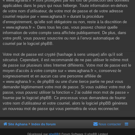
« www.aghana.fr » sont protégées par les lois de protection des données
applicables dans le pays qui nous héberge. Toute information en-dehors
de votre nom d’utilisateur, de votre mot de passe et de votre adresse
courriel requise par « www.aghana.fr » durant la procédure
d’enregistrement, qu’elle soit obligatoire ou non, reste à la discrétion de
« www.aghana.fr ». Dans tous les cas, vous pouvez choisir quelle
information de votre compte sera affichée publiquement. De plus, dans
votre profil, vous pouvez souscrire ou non à l’envoi automatique de
courriel par le logiciel phpBB.
Votre mot de passe est crypté (hashage à sens unique) afin qu’il soit
sécurisé. Cependant, il est recommandé de ne pas utiliser le même mot
de passe sur plusieurs sites Internet différents. Votre mot de passe est le
moyen d’accès à votre compte sur « www.aghana.fr », conservez-le
soigneusement et en aucun cas une personne affiliée de
« www.aghana.fr », de phpBB ou une d’une tierce partie ne peut vous
demander légitimement votre mot de passe. Si vous oubliez votre mot de
passe, vous pouvez utiliser la fonction « J’ai oublié mon mot de passe »
fournie par le logiciel phpBB. Ce processus vous demandera de fournir
votre nom d’utilisateur et votre courriel, alors le logiciel phpBB générera
un nouveau mot de passe qui vous permettra de vous reconnecter.
Site Aghana
Index du forum
Nous contacter
Développé par
phpBB
® Forum Software © phpBB Limited