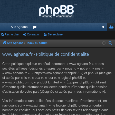
Site Aghana
cc
Rechercher
Connexion
or
S’enregistrer
on
’e
ès
u
ne
nr
Site Aghana
Index du forum
R
e
ra
m
xi
eg
www.aghana.fr - Politique de confidentialité
c
pi
s
on
ist
h
Cette politique explique en détail comment « www.aghana.fr » et ses
de
re
e
sociétés affiliées (désignés ci-après par « nous », « notre », « nos »,
r
« www.aghana.fr », « https://www.aghana.fr/phpBB3 ») et phpBB (désigné
r
c
ci-après par « ils », « eux », « leur », « logiciel phpBB »,
« www.phpbb.com », « phpBB Limited », « Équipes phpBB ») utilisent
h
n’importe quelle information collectée pendant n’importe quelle session
e
d’utilisation de votre part (désignée ci-après par « vos informations »).
r
Vos informations sont collectées de deux manières. Premièrement, en
naviguant sur « www.aghana.fr », le logiciel phpBB créera un certain
nombre de cookies, qui sont des petits fichiers textes téléchargés dans
les fichiers temporaires du navigateur Internet de votre ordinateur. Les