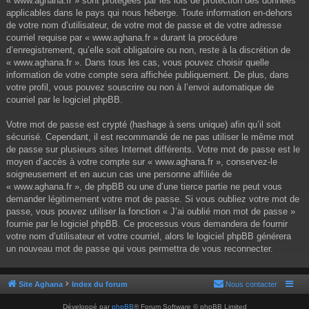
« www.aghana.fr » sont protégées par les lois de protection des données
applicables dans le pays qui nous héberge. Toute information en-dehors
de votre nom d’utilisateur, de votre mot de passe et de votre adresse
courriel requise par « www.aghana.fr » durant la procédure
d’enregistrement, qu’elle soit obligatoire ou non, reste à la discrétion de
« www.aghana.fr ». Dans tous les cas, vous pouvez choisir quelle
information de votre compte sera affichée publiquement. De plus, dans
votre profil, vous pouvez souscrire ou non à l’envoi automatique de
courriel par le logiciel phpBB.
Votre mot de passe est crypté (hashage à sens unique) afin qu’il soit
sécurisé. Cependant, il est recommandé de ne pas utiliser le même mot
de passe sur plusieurs sites Internet différents. Votre mot de passe est le
moyen d’accès à votre compte sur « www.aghana.fr », conservez-le
soigneusement et en aucun cas une personne affiliée de
« www.aghana.fr », de phpBB ou une d’une tierce partie ne peut vous
demander légitimement votre mot de passe. Si vous oubliez votre mot de
passe, vous pouvez utiliser la fonction « J’ai oublié mon mot de passe »
fournie par le logiciel phpBB. Ce processus vous demandera de fournir
votre nom d’utilisateur et votre courriel, alors le logiciel phpBB générera
un nouveau mot de passe qui vous permettra de vous reconnecter.
Site Aghana
Index du forum
Nous contacter
Développé par
phpBB
® Forum Software © phpBB Limited