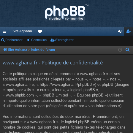
Site Aghana
cc
Rechercher
Connexion
or
S’enregistrer
on
’e
ès
u
ne
nr
Site Aghana
Index du forum
R
e
ra
m
xi
eg
www.aghana.fr - Politique de confidentialité
c
pi
s
on
ist
h
Cette politique explique en détail comment « www.aghana.fr » et ses
de
re
e
sociétés affiliées (désignés ci-après par « nous », « notre », « nos »,
r
« www.aghana.fr », « https://www.aghana.fr/phpBB3 ») et phpBB (désigné
r
c
ci-après par « ils », « eux », « leur », « logiciel phpBB »,
« www.phpbb.com », « phpBB Limited », « Équipes phpBB ») utilisent
h
n’importe quelle information collectée pendant n’importe quelle session
e
d’utilisation de votre part (désignée ci-après par « vos informations »).
r
Vos informations sont collectées de deux manières. Premièrement, en
naviguant sur « www.aghana.fr », le logiciel phpBB créera un certain
nombre de cookies, qui sont des petits fichiers textes téléchargés dans
les fichiers temporaires du navigateur Internet de votre ordinateur. Les