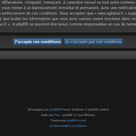
 diffamatoire, choquant, menaçant, à caractère sexuel ou tout autre contenu q
eut vous mener à un bannissement immédiat et permanent, avec une notification
 renforcement de ces conditions. Vous acceptez que « www.aghana.fr » supprim
 que toutes les informations que vous avez saisies soient stockées dans no
na.fr », ni phpBB ne pourront être tenus comme responsables en cas de tenta
Développé par
phpBB
® Forum Software © phpBB Limited
Style par
Arty
- phpBB 3.3 par MrGaby
Traduit par
phpBB-fr.com
Confidentialité
|
Conditions