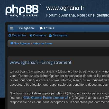
www.aghana.fr
Forum d'Aghana. Note : une identifi
Site Aghana
Forums
cc
Rechercher
Connexion
S’enregistrer
ès
Site Aghana
Index du forum
ra
pi
www.aghana.fr - Enregistrement
de
En accédant à « www.aghana.fr » (désigné ci-après par « nous », « no
vous n’acceptez pas d’être légalement responsable de toutes les condi
ferons tout pour que vous en soyez informé, bien qu’il soit prudent de
acceptez d’être légalement responsable des conditions découlant des m
Nos forums sont développés par phpBB (désigné ci-après par « ils », «
licence «
GNU General Public License v2
» (désigné ci-après par « GP
responsable de ce que nous acceptons ou n’acceptons pas comme cont