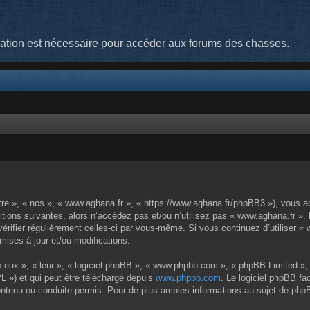
cation est nécessaire pour accéder aux forums des chasses.
tre », « nos », « www.aghana.fr », « https://www.aghana.fr/phpBB3 »), vous a
tions suivantes, alors n’accédez pas et/ou n’utilisez pas « www.aghana.fr ».
 vérifier régulièrement celles-ci par vous-même. Si vous continuez d’utiliser
ises à jour et/ou modifications.
 eux », « leur », « logiciel phpBB », « www.phpbb.com », « phpBB Limited », 
L ») et qui peut être téléchargé depuis
www.phpbb.com
. Le logiciel phpBB fa
enu ou conduite permis. Pour de plus amples informations au sujet de phpBB