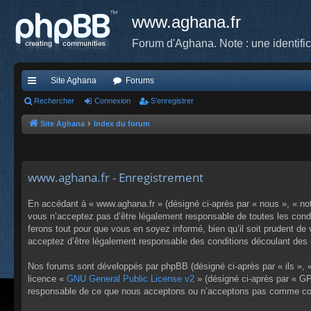
www.aghana.fr
Forum d'Aghana. Note : une identifi
Site Aghana
Forums
cc
Rechercher
Connexion
S’enregistrer
ès
Site Aghana
Index du forum
ra
pi
www.aghana.fr - Enregistrement
de
En accédant à « www.aghana.fr » (désigné ci-après par « nous », « no
vous n’acceptez pas d’être légalement responsable de toutes les condi
ferons tout pour que vous en soyez informé, bien qu’il soit prudent de
acceptez d’être légalement responsable des conditions découlant des m
Nos forums sont développés par phpBB (désigné ci-après par « ils », «
licence «
GNU General Public License v2
» (désigné ci-après par « GP
responsable de ce que nous acceptons ou n’acceptons pas comme cont