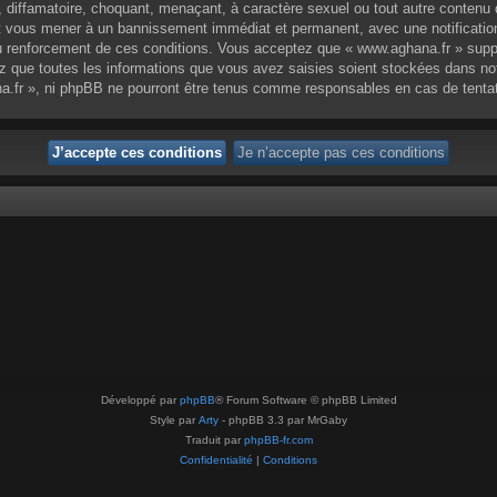
 diffamatoire, choquant, menaçant, à caractère sexuel ou tout autre contenu q
eut vous mener à un bannissement immédiat et permanent, avec une notification
 renforcement de ces conditions. Vous acceptez que « www.aghana.fr » supprim
 que toutes les informations que vous avez saisies soient stockées dans no
na.fr », ni phpBB ne pourront être tenus comme responsables en cas de tenta
Développé par
phpBB
® Forum Software © phpBB Limited
Style par
Arty
- phpBB 3.3 par MrGaby
Traduit par
phpBB-fr.com
Confidentialité
|
Conditions