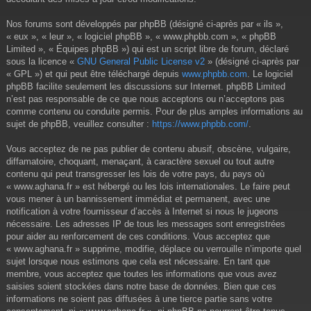
Nos forums sont développés par phpBB (désigné ci-après par « ils »,
« eux », « leur », « logiciel phpBB », « www.phpbb.com », « phpBB
Limited », « Équipes phpBB ») qui est un script libre de forum, déclaré
sous la licence «
GNU General Public License v2
» (désigné ci-après par
« GPL ») et qui peut être téléchargé depuis
www.phpbb.com
. Le logiciel
phpBB facilite seulement les discussions sur Internet. phpBB Limited
n’est pas responsable de ce que nous acceptons ou n’acceptons pas
comme contenu ou conduite permis. Pour de plus amples informations au
sujet de phpBB, veuillez consulter :
https://www.phpbb.com/
.
Vous acceptez de ne pas publier de contenu abusif, obscène, vulgaire,
diffamatoire, choquant, menaçant, à caractère sexuel ou tout autre
contenu qui peut transgresser les lois de votre pays, du pays où
« www.aghana.fr » est hébergé ou les lois internationales. Le faire peut
vous mener à un bannissement immédiat et permanent, avec une
notification à votre fournisseur d’accès à Internet si nous le jugeons
nécessaire. Les adresses IP de tous les messages sont enregistrées
pour aider au renforcement de ces conditions. Vous acceptez que
« www.aghana.fr » supprime, modifie, déplace ou verrouille n’importe quel
sujet lorsque nous estimons que cela est nécessaire. En tant que
membre, vous acceptez que toutes les informations que vous avez
saisies soient stockées dans notre base de données. Bien que ces
informations ne soient pas diffusées à une tierce partie sans votre