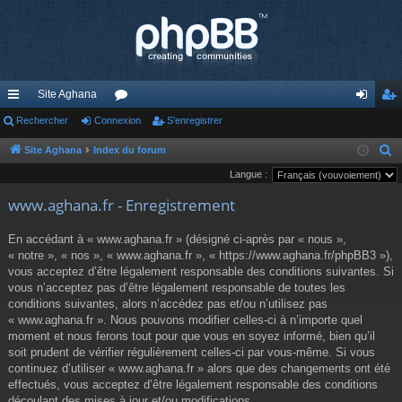
Site Aghana
cc
Rechercher
Connexion
or
S’enregistrer
on
’e
ès
u
ne
nr
Site Aghana
Index du forum
R
e
Langue :
ra
m
xi
eg
c
www.aghana.fr - Enregistrement
pi
s
on
ist
h
de
re
e
En accédant à « www.aghana.fr » (désigné ci-après par « nous »,
r
« notre », « nos », « www.aghana.fr », « https://www.aghana.fr/phpBB3 »),
r
c
vous acceptez d’être légalement responsable des conditions suivantes. Si
vous n’acceptez pas d’être légalement responsable de toutes les
h
conditions suivantes, alors n’accédez pas et/ou n’utilisez pas
e
« www.aghana.fr ». Nous pouvons modifier celles-ci à n’importe quel
r
moment et nous ferons tout pour que vous en soyez informé, bien qu’il
soit prudent de vérifier régulièrement celles-ci par vous-même. Si vous
continuez d’utiliser « www.aghana.fr » alors que des changements ont été
effectués, vous acceptez d’être légalement responsable des conditions
découlant des mises à jour et/ou modifications.