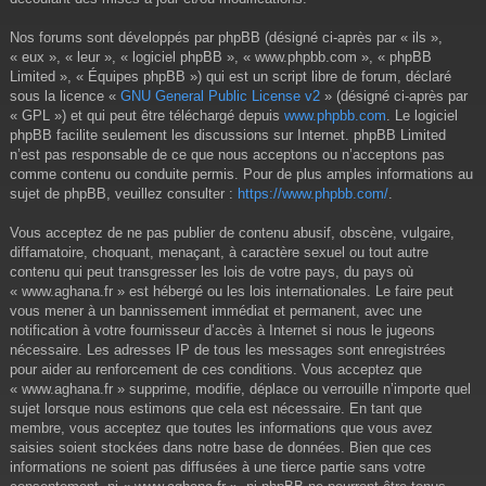
Nos forums sont développés par phpBB (désigné ci-après par « ils »,
« eux », « leur », « logiciel phpBB », « www.phpbb.com », « phpBB
Limited », « Équipes phpBB ») qui est un script libre de forum, déclaré
sous la licence «
GNU General Public License v2
» (désigné ci-après par
« GPL ») et qui peut être téléchargé depuis
www.phpbb.com
. Le logiciel
phpBB facilite seulement les discussions sur Internet. phpBB Limited
n’est pas responsable de ce que nous acceptons ou n’acceptons pas
comme contenu ou conduite permis. Pour de plus amples informations au
sujet de phpBB, veuillez consulter :
https://www.phpbb.com/
.
Vous acceptez de ne pas publier de contenu abusif, obscène, vulgaire,
diffamatoire, choquant, menaçant, à caractère sexuel ou tout autre
contenu qui peut transgresser les lois de votre pays, du pays où
« www.aghana.fr » est hébergé ou les lois internationales. Le faire peut
vous mener à un bannissement immédiat et permanent, avec une
notification à votre fournisseur d’accès à Internet si nous le jugeons
nécessaire. Les adresses IP de tous les messages sont enregistrées
pour aider au renforcement de ces conditions. Vous acceptez que
« www.aghana.fr » supprime, modifie, déplace ou verrouille n’importe quel
sujet lorsque nous estimons que cela est nécessaire. En tant que
membre, vous acceptez que toutes les informations que vous avez
saisies soient stockées dans notre base de données. Bien que ces
informations ne soient pas diffusées à une tierce partie sans votre