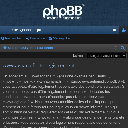
Site Aghana
cc
Rechercher
Connexion
or
S’enregistrer
on
’e
ès
u
ne
nr
Site Aghana
Index du forum
R
e
Langue :
ra
m
xi
eg
c
www.aghana.fr - Enregistrement
pi
s
on
ist
h
de
re
e
En accédant à « www.aghana.fr » (désigné ci-après par « nous »,
r
« notre », « nos », « www.aghana.fr », « https://www.aghana.fr/phpBB3 »),
r
c
vous acceptez d’être légalement responsable des conditions suivantes. Si
vous n’acceptez pas d’être légalement responsable de toutes les
h
conditions suivantes, alors n’accédez pas et/ou n’utilisez pas
e
« www.aghana.fr ». Nous pouvons modifier celles-ci à n’importe quel
r
moment et nous ferons tout pour que vous en soyez informé, bien qu’il
soit prudent de vérifier régulièrement celles-ci par vous-même. Si vous
continuez d’utiliser « www.aghana.fr » alors que des changements ont été
effectués, vous acceptez d’être légalement responsable des conditions
découlant des mises à jour et/ou modifications.