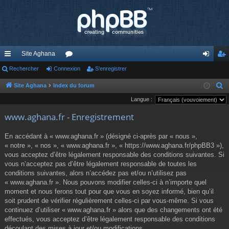
Site Aghana
cc
Rechercher
Connexion
or
S’enregistrer
on
’e
ès
u
ne
nr
Site Aghana
Index du forum
R
e
Langue :
ra
m
xi
eg
c
www.aghana.fr - Enregistrement
pi
s
on
ist
h
de
re
e
En accédant à « www.aghana.fr » (désigné ci-après par « nous »,
r
« notre », « nos », « www.aghana.fr », « https://www.aghana.fr/phpBB3 »),
r
c
vous acceptez d’être légalement responsable des conditions suivantes. Si
vous n’acceptez pas d’être légalement responsable de toutes les
h
conditions suivantes, alors n’accédez pas et/ou n’utilisez pas
e
« www.aghana.fr ». Nous pouvons modifier celles-ci à n’importe quel
r
moment et nous ferons tout pour que vous en soyez informé, bien qu’il
soit prudent de vérifier régulièrement celles-ci par vous-même. Si vous
continuez d’utiliser « www.aghana.fr » alors que des changements ont été
effectués, vous acceptez d’être légalement responsable des conditions
découlant des mises à jour et/ou modifications.