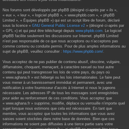
Nos forums sont développés par phpBB (désigné ci-après par « ils »,
« eux », « leur », « logiciel phpBB », « www.phpbb.com », « phpBB
Limited », « Équipes phpBB ») qui est un script libre de forum, déclaré
sous la licence «
GNU General Public License v2
» (désigné ci-après par
« GPL ») et qui peut être téléchargé depuis
www.phpbb.com
. Le logiciel
phpBB facilite seulement les discussions sur Internet. phpBB Limited
n’est pas responsable de ce que nous acceptons ou n’acceptons pas
comme contenu ou conduite permis. Pour de plus amples informations au
sujet de phpBB, veuillez consulter :
https://www.phpbb.com/
.
Vous acceptez de ne pas publier de contenu abusif, obscène, vulgaire,
diffamatoire, choquant, menaçant, à caractère sexuel ou tout autre
contenu qui peut transgresser les lois de votre pays, du pays où
« www.aghana.fr » est hébergé ou les lois internationales. Le faire peut
vous mener à un bannissement immédiat et permanent, avec une
notification à votre fournisseur d’accès à Internet si nous le jugeons
nécessaire. Les adresses IP de tous les messages sont enregistrées
pour aider au renforcement de ces conditions. Vous acceptez que
« www.aghana.fr » supprime, modifie, déplace ou verrouille n’importe quel
sujet lorsque nous estimons que cela est nécessaire. En tant que
membre, vous acceptez que toutes les informations que vous avez
saisies soient stockées dans notre base de données. Bien que ces
informations ne soient pas diffusées à une tierce partie sans votre