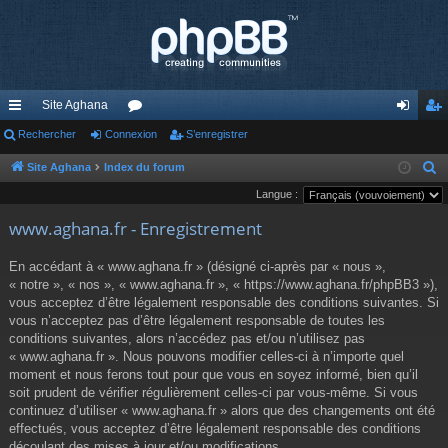
Site Aghana
cc
Rechercher
Connexion
or
S’enregistrer
on
’e
ès
u
ne
nr
Site Aghana
Index du forum
R
e
Langue :
ra
m
xi
eg
c
www.aghana.fr - Enregistrement
pi
s
on
ist
h
de
re
e
En accédant à « www.aghana.fr » (désigné ci-après par « nous »,
r
« notre », « nos », « www.aghana.fr », « https://www.aghana.fr/phpBB3 »),
r
c
vous acceptez d’être légalement responsable des conditions suivantes. Si
vous n’acceptez pas d’être légalement responsable de toutes les
h
conditions suivantes, alors n’accédez pas et/ou n’utilisez pas
e
« www.aghana.fr ». Nous pouvons modifier celles-ci à n’importe quel
r
moment et nous ferons tout pour que vous en soyez informé, bien qu’il
soit prudent de vérifier régulièrement celles-ci par vous-même. Si vous
continuez d’utiliser « www.aghana.fr » alors que des changements ont été
effectués, vous acceptez d’être légalement responsable des conditions
découlant des mises à jour et/ou modifications.