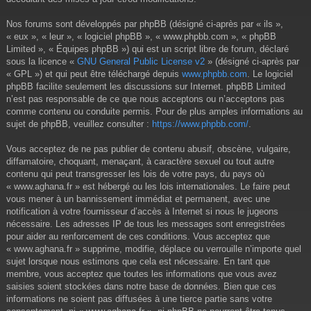
Nos forums sont développés par phpBB (désigné ci-après par « ils »,
« eux », « leur », « logiciel phpBB », « www.phpbb.com », « phpBB
Limited », « Équipes phpBB ») qui est un script libre de forum, déclaré
sous la licence «
GNU General Public License v2
» (désigné ci-après par
« GPL ») et qui peut être téléchargé depuis
www.phpbb.com
. Le logiciel
phpBB facilite seulement les discussions sur Internet. phpBB Limited
n’est pas responsable de ce que nous acceptons ou n’acceptons pas
comme contenu ou conduite permis. Pour de plus amples informations au
sujet de phpBB, veuillez consulter :
https://www.phpbb.com/
.
Vous acceptez de ne pas publier de contenu abusif, obscène, vulgaire,
diffamatoire, choquant, menaçant, à caractère sexuel ou tout autre
contenu qui peut transgresser les lois de votre pays, du pays où
« www.aghana.fr » est hébergé ou les lois internationales. Le faire peut
vous mener à un bannissement immédiat et permanent, avec une
notification à votre fournisseur d’accès à Internet si nous le jugeons
nécessaire. Les adresses IP de tous les messages sont enregistrées
pour aider au renforcement de ces conditions. Vous acceptez que
« www.aghana.fr » supprime, modifie, déplace ou verrouille n’importe quel
sujet lorsque nous estimons que cela est nécessaire. En tant que
membre, vous acceptez que toutes les informations que vous avez
saisies soient stockées dans notre base de données. Bien que ces
informations ne soient pas diffusées à une tierce partie sans votre