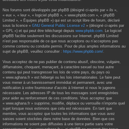
Nos forums sont développés par phpBB (désigné ci-après par « ils »,
« eux », « leur », « logiciel phpBB », « www.phpbb.com », « phpBB
Limited », « Équipes phpBB ») qui est un script libre de forum, déclaré
sous la licence «
GNU General Public License v2
» (désigné ci-après par
« GPL ») et qui peut être téléchargé depuis
www.phpbb.com
. Le logiciel
phpBB facilite seulement les discussions sur Internet. phpBB Limited
n’est pas responsable de ce que nous acceptons ou n’acceptons pas
comme contenu ou conduite permis. Pour de plus amples informations au
sujet de phpBB, veuillez consulter :
https://www.phpbb.com/
.
Vous acceptez de ne pas publier de contenu abusif, obscène, vulgaire,
diffamatoire, choquant, menaçant, à caractère sexuel ou tout autre
contenu qui peut transgresser les lois de votre pays, du pays où
« www.aghana.fr » est hébergé ou les lois internationales. Le faire peut
vous mener à un bannissement immédiat et permanent, avec une
notification à votre fournisseur d’accès à Internet si nous le jugeons
nécessaire. Les adresses IP de tous les messages sont enregistrées
pour aider au renforcement de ces conditions. Vous acceptez que
« www.aghana.fr » supprime, modifie, déplace ou verrouille n’importe quel
sujet lorsque nous estimons que cela est nécessaire. En tant que
membre, vous acceptez que toutes les informations que vous avez
saisies soient stockées dans notre base de données. Bien que ces
informations ne soient pas diffusées à une tierce partie sans votre