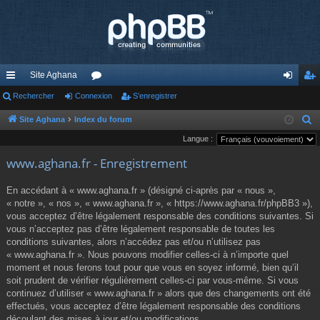
Site Aghana
cc
Rechercher
Connexion
or
S’enregistrer
on
’e
ès
u
ne
nr
Site Aghana
Index du forum
R
e
Langue :
ra
m
xi
eg
c
www.aghana.fr - Enregistrement
pi
s
on
ist
h
de
re
e
En accédant à « www.aghana.fr » (désigné ci-après par « nous »,
r
« notre », « nos », « www.aghana.fr », « https://www.aghana.fr/phpBB3 »),
r
c
vous acceptez d’être légalement responsable des conditions suivantes. Si
vous n’acceptez pas d’être légalement responsable de toutes les
h
conditions suivantes, alors n’accédez pas et/ou n’utilisez pas
e
« www.aghana.fr ». Nous pouvons modifier celles-ci à n’importe quel
r
moment et nous ferons tout pour que vous en soyez informé, bien qu’il
soit prudent de vérifier régulièrement celles-ci par vous-même. Si vous
continuez d’utiliser « www.aghana.fr » alors que des changements ont été
effectués, vous acceptez d’être légalement responsable des conditions
découlant des mises à jour et/ou modifications.