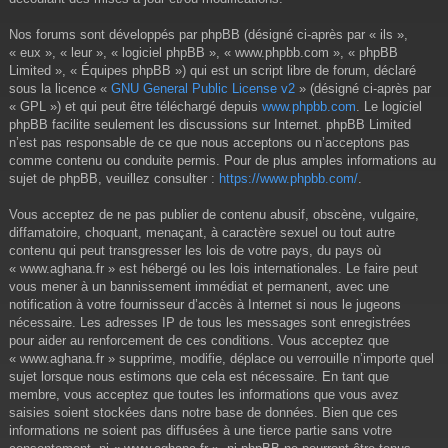
Nos forums sont développés par phpBB (désigné ci-après par « ils »,
« eux », « leur », « logiciel phpBB », « www.phpbb.com », « phpBB
Limited », « Équipes phpBB ») qui est un script libre de forum, déclaré
sous la licence «
GNU General Public License v2
» (désigné ci-après par
« GPL ») et qui peut être téléchargé depuis
www.phpbb.com
. Le logiciel
phpBB facilite seulement les discussions sur Internet. phpBB Limited
n’est pas responsable de ce que nous acceptons ou n’acceptons pas
comme contenu ou conduite permis. Pour de plus amples informations au
sujet de phpBB, veuillez consulter :
https://www.phpbb.com/
.
Vous acceptez de ne pas publier de contenu abusif, obscène, vulgaire,
diffamatoire, choquant, menaçant, à caractère sexuel ou tout autre
contenu qui peut transgresser les lois de votre pays, du pays où
« www.aghana.fr » est hébergé ou les lois internationales. Le faire peut
vous mener à un bannissement immédiat et permanent, avec une
notification à votre fournisseur d’accès à Internet si nous le jugeons
nécessaire. Les adresses IP de tous les messages sont enregistrées
pour aider au renforcement de ces conditions. Vous acceptez que
« www.aghana.fr » supprime, modifie, déplace ou verrouille n’importe quel
sujet lorsque nous estimons que cela est nécessaire. En tant que
membre, vous acceptez que toutes les informations que vous avez
saisies soient stockées dans notre base de données. Bien que ces
informations ne soient pas diffusées à une tierce partie sans votre