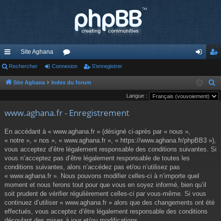
Site Aghana
cc
Rechercher
Connexion
or
S’enregistrer
on
’e
ès
u
ne
nr
Site Aghana
Index du forum
R
e
Langue :
ra
m
xi
eg
c
www.aghana.fr - Enregistrement
pi
s
on
ist
h
de
re
e
En accédant à « www.aghana.fr » (désigné ci-après par « nous »,
r
« notre », « nos », « www.aghana.fr », « https://www.aghana.fr/phpBB3 »),
r
c
vous acceptez d’être légalement responsable des conditions suivantes. Si
vous n’acceptez pas d’être légalement responsable de toutes les
h
conditions suivantes, alors n’accédez pas et/ou n’utilisez pas
e
« www.aghana.fr ». Nous pouvons modifier celles-ci à n’importe quel
r
moment et nous ferons tout pour que vous en soyez informé, bien qu’il
soit prudent de vérifier régulièrement celles-ci par vous-même. Si vous
continuez d’utiliser « www.aghana.fr » alors que des changements ont été
effectués, vous acceptez d’être légalement responsable des conditions
découlant des mises à jour et/ou modifications.