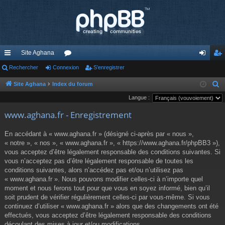
Site Aghana
cc
Rechercher
Connexion
or
S’enregistrer
on
’e
ès
u
ne
nr
Site Aghana
Index du forum
R
e
Langue :
ra
m
xi
eg
c
www.aghana.fr - Enregistrement
pi
s
on
ist
h
de
re
e
En accédant à « www.aghana.fr » (désigné ci-après par « nous »,
r
« notre », « nos », « www.aghana.fr », « https://www.aghana.fr/phpBB3 »),
r
c
vous acceptez d’être légalement responsable des conditions suivantes. Si
vous n’acceptez pas d’être légalement responsable de toutes les
h
conditions suivantes, alors n’accédez pas et/ou n’utilisez pas
e
« www.aghana.fr ». Nous pouvons modifier celles-ci à n’importe quel
r
moment et nous ferons tout pour que vous en soyez informé, bien qu’il
soit prudent de vérifier régulièrement celles-ci par vous-même. Si vous
continuez d’utiliser « www.aghana.fr » alors que des changements ont été
effectués, vous acceptez d’être légalement responsable des conditions
découlant des mises à jour et/ou modifications.