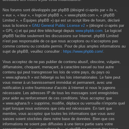
Nos forums sont développés par phpBB (désigné ci-après par « ils »,
« eux », « leur », « logiciel phpBB », « www.phpbb.com », « phpBB
Limited », « Équipes phpBB ») qui est un script libre de forum, déclaré
sous la licence «
GNU General Public License v2
» (désigné ci-après par
« GPL ») et qui peut être téléchargé depuis
www.phpbb.com
. Le logiciel
phpBB facilite seulement les discussions sur Internet. phpBB Limited
n’est pas responsable de ce que nous acceptons ou n’acceptons pas
comme contenu ou conduite permis. Pour de plus amples informations au
sujet de phpBB, veuillez consulter :
https://www.phpbb.com/
.
Vous acceptez de ne pas publier de contenu abusif, obscène, vulgaire,
diffamatoire, choquant, menaçant, à caractère sexuel ou tout autre
contenu qui peut transgresser les lois de votre pays, du pays où
« www.aghana.fr » est hébergé ou les lois internationales. Le faire peut
vous mener à un bannissement immédiat et permanent, avec une
notification à votre fournisseur d’accès à Internet si nous le jugeons
nécessaire. Les adresses IP de tous les messages sont enregistrées
pour aider au renforcement de ces conditions. Vous acceptez que
« www.aghana.fr » supprime, modifie, déplace ou verrouille n’importe quel
sujet lorsque nous estimons que cela est nécessaire. En tant que
membre, vous acceptez que toutes les informations que vous avez
saisies soient stockées dans notre base de données. Bien que ces
informations ne soient pas diffusées à une tierce partie sans votre