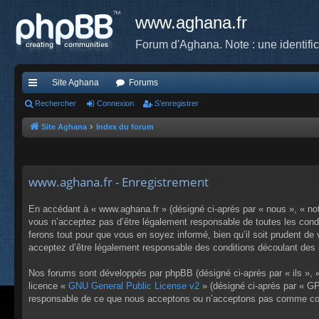
www.aghana.fr
Forum d'Aghana. Note : une identifi
Site Aghana
Forums
cc
Rechercher
Connexion
S’enregistrer
ès
Site Aghana
Index du forum
ra
pi
www.aghana.fr - Enregistrement
de
En accédant à « www.aghana.fr » (désigné ci-après par « nous », « no
vous n’acceptez pas d’être légalement responsable de toutes les condi
ferons tout pour que vous en soyez informé, bien qu’il soit prudent de
acceptez d’être légalement responsable des conditions découlant des m
Nos forums sont développés par phpBB (désigné ci-après par « ils », «
licence «
GNU General Public License v2
» (désigné ci-après par « GP
responsable de ce que nous acceptons ou n’acceptons pas comme cont