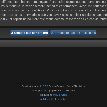
 diffamatoire, choquant, menaçant, à caractère sexuel ou tout autre contenu q
eut vous mener à un bannissement immédiat et permanent, avec une notification
 renforcement de ces conditions. Vous acceptez que « www.aghana.fr » supprim
 que toutes les informations que vous avez saisies soient stockées dans no
na.fr », ni phpBB ne pourront être tenus comme responsables en cas de tenta
Développé par
phpBB
® Forum Software © phpBB Limited
Style par
Arty
- phpBB 3.3 par MrGaby
Traduit par
phpBB-fr.com
Confidentialité
|
Conditions