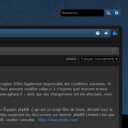
Recherc
Rech
A
FA
on
’e
Q
ne
nr
Langue :
xi
eg
on
ist
re
cceptez d’être légalement responsable des conditions suivantes. Si
r
 Nous pouvons modifier celles-ci à n’importe quel moment et nous
 « www.aghana.fr » alors que des changements ont été effectués, vous
« Équipes phpBB ») qui est un script libre de forum, déclaré sous la
cilite seulement les discussions sur Internet. phpBB Limited n’est pas
, veuillez consulter :
https://www.phpbb.com/
.