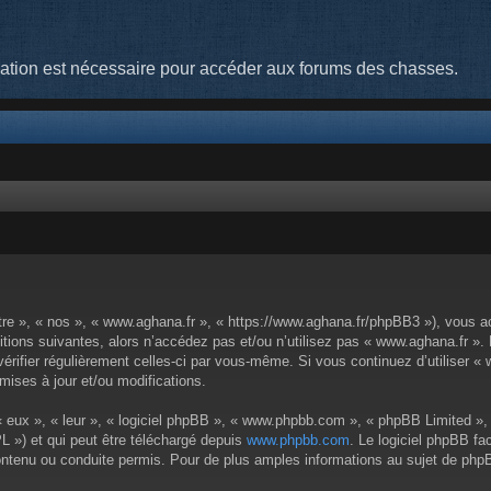
cation est nécessaire pour accéder aux forums des chasses.
tre », « nos », « www.aghana.fr », « https://www.aghana.fr/phpBB3 »), vous a
tions suivantes, alors n’accédez pas et/ou n’utilisez pas « www.aghana.fr ».
 vérifier régulièrement celles-ci par vous-même. Si vous continuez d’utiliser
ises à jour et/ou modifications.
 eux », « leur », « logiciel phpBB », « www.phpbb.com », « phpBB Limited », 
L ») et qui peut être téléchargé depuis
www.phpbb.com
. Le logiciel phpBB fa
enu ou conduite permis. Pour de plus amples informations au sujet de phpBB