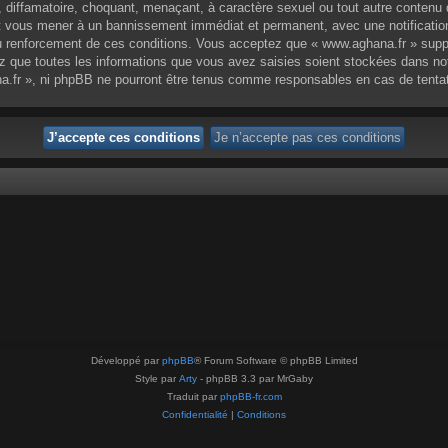
 diffamatoire, choquant, menaçant, à caractère sexuel ou tout autre contenu q
eut vous mener à un bannissement immédiat et permanent, avec une notification
 renforcement de ces conditions. Vous acceptez que « www.aghana.fr » supprim
 que toutes les informations que vous avez saisies soient stockées dans no
na.fr », ni phpBB ne pourront être tenus comme responsables en cas de tenta
Développé par
phpBB
® Forum Software © phpBB Limited
Style par
Arty
- phpBB 3.3 par MrGaby
Traduit par
phpBB-fr.com
Confidentialité
|
Conditions