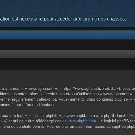
cation est nécessaire pour accéder aux forums des chasses.
tre », « nos », « www.aghana.fr », « https://www.aghana.fr/phpBB3 »), vous a
tions suivantes, alors n’accédez pas et/ou n’utilisez pas « www.aghana.fr ».
 vérifier régulièrement celles-ci par vous-même. Si vous continuez d’utiliser
ises à jour et/ou modifications.
 eux », « leur », « logiciel phpBB », « www.phpbb.com », « phpBB Limited », 
L ») et qui peut être téléchargé depuis
www.phpbb.com
. Le logiciel phpBB fa
enu ou conduite permis. Pour de plus amples informations au sujet de phpBB