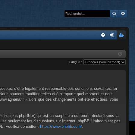
Recherc
Rech
A
FA
on
’e
Q
ne
nr
Langue :
xi
eg
on
ist
re
cceptez d’être légalement responsable des conditions suivantes. Si
r
 Nous pouvons modifier celles-ci à n’importe quel moment et nous
 « www.aghana.fr » alors que des changements ont été effectués, vous
« Équipes phpBB ») qui est un script libre de forum, déclaré sous la
cilite seulement les discussions sur Internet. phpBB Limited n’est pas
, veuillez consulter :
https://www.phpbb.com/
.