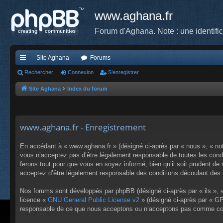
www.aghana.fr
Forum d'Aghana. Note : une identifi
Site Aghana
Forums
cc
Rechercher
Connexion
S’enregistrer
ès
Site Aghana
Index du forum
ra
pi
www.aghana.fr - Enregistrement
de
En accédant à « www.aghana.fr » (désigné ci-après par « nous », « no
vous n’acceptez pas d’être légalement responsable de toutes les condi
ferons tout pour que vous en soyez informé, bien qu’il soit prudent de
acceptez d’être légalement responsable des conditions découlant des m
Nos forums sont développés par phpBB (désigné ci-après par « ils », «
licence «
GNU General Public License v2
» (désigné ci-après par « GP
responsable de ce que nous acceptons ou n’acceptons pas comme cont