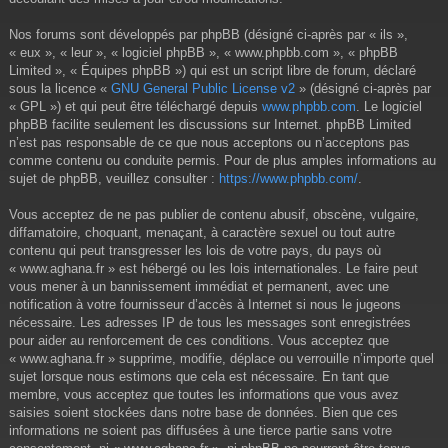
Nos forums sont développés par phpBB (désigné ci-après par « ils »,
« eux », « leur », « logiciel phpBB », « www.phpbb.com », « phpBB
Limited », « Équipes phpBB ») qui est un script libre de forum, déclaré
sous la licence «
GNU General Public License v2
» (désigné ci-après par
« GPL ») et qui peut être téléchargé depuis
www.phpbb.com
. Le logiciel
phpBB facilite seulement les discussions sur Internet. phpBB Limited
n’est pas responsable de ce que nous acceptons ou n’acceptons pas
comme contenu ou conduite permis. Pour de plus amples informations au
sujet de phpBB, veuillez consulter :
https://www.phpbb.com/
.
Vous acceptez de ne pas publier de contenu abusif, obscène, vulgaire,
diffamatoire, choquant, menaçant, à caractère sexuel ou tout autre
contenu qui peut transgresser les lois de votre pays, du pays où
« www.aghana.fr » est hébergé ou les lois internationales. Le faire peut
vous mener à un bannissement immédiat et permanent, avec une
notification à votre fournisseur d’accès à Internet si nous le jugeons
nécessaire. Les adresses IP de tous les messages sont enregistrées
pour aider au renforcement de ces conditions. Vous acceptez que
« www.aghana.fr » supprime, modifie, déplace ou verrouille n’importe quel
sujet lorsque nous estimons que cela est nécessaire. En tant que
membre, vous acceptez que toutes les informations que vous avez
saisies soient stockées dans notre base de données. Bien que ces
informations ne soient pas diffusées à une tierce partie sans votre