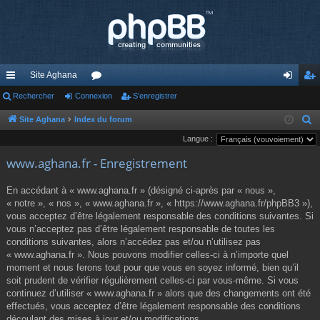
Site Aghana
cc
Rechercher
Connexion
or
S’enregistrer
on
’e
ès
u
ne
nr
Site Aghana
Index du forum
R
e
Langue :
ra
m
xi
eg
c
www.aghana.fr - Enregistrement
pi
s
on
ist
h
de
re
e
En accédant à « www.aghana.fr » (désigné ci-après par « nous »,
r
« notre », « nos », « www.aghana.fr », « https://www.aghana.fr/phpBB3 »),
r
c
vous acceptez d’être légalement responsable des conditions suivantes. Si
vous n’acceptez pas d’être légalement responsable de toutes les
h
conditions suivantes, alors n’accédez pas et/ou n’utilisez pas
e
« www.aghana.fr ». Nous pouvons modifier celles-ci à n’importe quel
r
moment et nous ferons tout pour que vous en soyez informé, bien qu’il
soit prudent de vérifier régulièrement celles-ci par vous-même. Si vous
continuez d’utiliser « www.aghana.fr » alors que des changements ont été
effectués, vous acceptez d’être légalement responsable des conditions
découlant des mises à jour et/ou modifications.