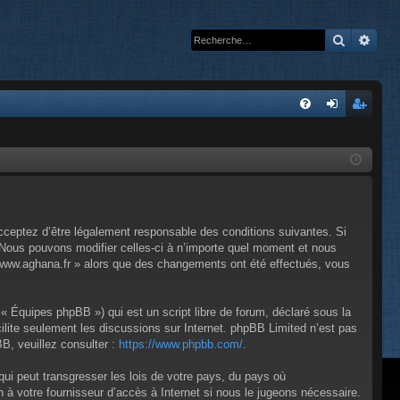
Recherc
Rech
A
FA
on
’e
Q
ne
nr
xi
eg
on
ist
cceptez d’être légalement responsable des conditions suivantes. Si
re
 Nous pouvons modifier celles-ci à n’importe quel moment et nous
 « www.aghana.fr » alors que des changements ont été effectués, vous
r
« Équipes phpBB ») qui est un script libre de forum, déclaré sous la
cilite seulement les discussions sur Internet. phpBB Limited n’est pas
, veuillez consulter :
https://www.phpbb.com/
.
ui peut transgresser les lois de votre pays, du pays où
 à votre fournisseur d’accès à Internet si nous le jugeons nécessaire.