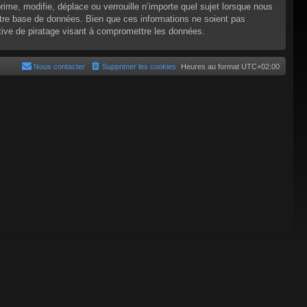
e, modifie, déplace ou verrouille n’importe quel sujet lorsque nous
tre base de données. Bien que ces informations ne soient pas
tive de piratage visant à compromettre les données.
Nous contacter
Supprimer les cookies
Heures au format
UTC+02:00