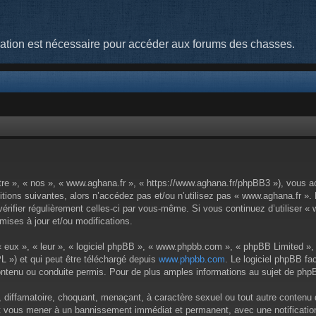
cation est nécessaire pour accéder aux forums des chasses.
tre », « nos », « www.aghana.fr », « https://www.aghana.fr/phpBB3 »), vous a
tions suivantes, alors n’accédez pas et/ou n’utilisez pas « www.aghana.fr ».
 vérifier régulièrement celles-ci par vous-même. Si vous continuez d’utiliser
ises à jour et/ou modifications.
 eux », « leur », « logiciel phpBB », « www.phpbb.com », « phpBB Limited », 
L ») et qui peut être téléchargé depuis
www.phpbb.com
. Le logiciel phpBB fa
enu ou conduite permis. Pour de plus amples informations au sujet de phpBB
 diffamatoire, choquant, menaçant, à caractère sexuel ou tout autre contenu q
eut vous mener à un bannissement immédiat et permanent, avec une notification