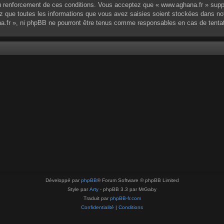
 renforcement de ces conditions. Vous acceptez que « www.aghana.fr » supprim
 que toutes les informations que vous avez saisies soient stockées dans no
na.fr », ni phpBB ne pourront être tenus comme responsables en cas de tenta
Développé par
phpBB
® Forum Software © phpBB Limited
Style par
Arty
- phpBB 3.3 par MrGaby
Traduit par
phpBB-fr.com
Confidentialité
|
Conditions