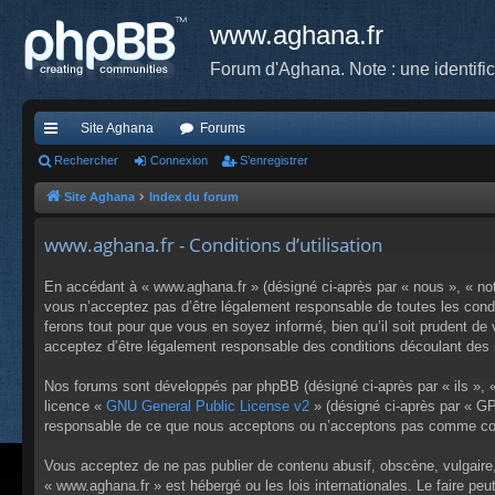
www.aghana.fr
Forum d'Aghana. Note : une identifi
Site Aghana
Forums
cc
Rechercher
Connexion
S’enregistrer
ès
Site Aghana
Index du forum
ra
www.aghana.fr - Conditions d’utilisation
pi
En accédant à « www.aghana.fr » (désigné ci-après par « nous », « no
de
vous n’acceptez pas d’être légalement responsable de toutes les condi
ferons tout pour que vous en soyez informé, bien qu’il soit prudent de
acceptez d’être légalement responsable des conditions découlant des m
Nos forums sont développés par phpBB (désigné ci-après par « ils », «
licence «
GNU General Public License v2
» (désigné ci-après par « GP
responsable de ce que nous acceptons ou n’acceptons pas comme cont
Vous acceptez de ne pas publier de contenu abusif, obscène, vulgaire,
« www.aghana.fr » est hébergé ou les lois internationales. Le faire p