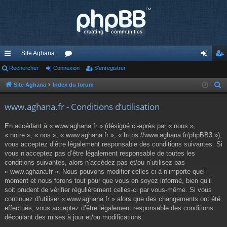
Site Aghana
cc
Rechercher
Connexion
or
S’enregistrer
on
’e
ès
u
ne
nr
Site Aghana
Index du forum
R
e
ra
m
xi
eg
www.aghana.fr - Conditions d’utilisation
c
pi
s
on
ist
h
En accédant à « www.aghana.fr » (désigné ci-après par « nous »,
de
re
e
« notre », « nos », « www.aghana.fr », « https://www.aghana.fr/phpBB3 »),
r
vous acceptez d’être légalement responsable des conditions suivantes. Si
r
c
vous n’acceptez pas d’être légalement responsable de toutes les
conditions suivantes, alors n’accédez pas et/ou n’utilisez pas
h
« www.aghana.fr ». Nous pouvons modifier celles-ci à n’importe quel
e
moment et nous ferons tout pour que vous en soyez informé, bien qu’il
r
soit prudent de vérifier régulièrement celles-ci par vous-même. Si vous
continuez d’utiliser « www.aghana.fr » alors que des changements ont été
effectués, vous acceptez d’être légalement responsable des conditions
découlant des mises à jour et/ou modifications.