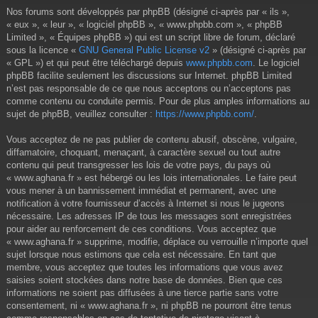
Nos forums sont développés par phpBB (désigné ci-après par « ils »,
« eux », « leur », « logiciel phpBB », « www.phpbb.com », « phpBB
Limited », « Équipes phpBB ») qui est un script libre de forum, déclaré
sous la licence «
GNU General Public License v2
» (désigné ci-après par
« GPL ») et qui peut être téléchargé depuis
www.phpbb.com
. Le logiciel
phpBB facilite seulement les discussions sur Internet. phpBB Limited
n’est pas responsable de ce que nous acceptons ou n’acceptons pas
comme contenu ou conduite permis. Pour de plus amples informations au
sujet de phpBB, veuillez consulter :
https://www.phpbb.com/
.
Vous acceptez de ne pas publier de contenu abusif, obscène, vulgaire,
diffamatoire, choquant, menaçant, à caractère sexuel ou tout autre
contenu qui peut transgresser les lois de votre pays, du pays où
« www.aghana.fr » est hébergé ou les lois internationales. Le faire peut
vous mener à un bannissement immédiat et permanent, avec une
notification à votre fournisseur d’accès à Internet si nous le jugeons
nécessaire. Les adresses IP de tous les messages sont enregistrées
pour aider au renforcement de ces conditions. Vous acceptez que
« www.aghana.fr » supprime, modifie, déplace ou verrouille n’importe quel
sujet lorsque nous estimons que cela est nécessaire. En tant que
membre, vous acceptez que toutes les informations que vous avez
saisies soient stockées dans notre base de données. Bien que ces
informations ne soient pas diffusées à une tierce partie sans votre
consentement, ni « www.aghana.fr », ni phpBB ne pourront être tenus