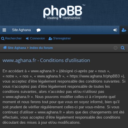
Site Aghana
cc
Rechercher
Connexion
or
S’enregistrer
on
’e
ès
u
ne
nr
Site Aghana
Index du forum
R
e
ra
m
xi
eg
www.aghana.fr - Conditions d’utilisation
c
pi
s
on
ist
h
En accédant à « www.aghana.fr » (désigné ci-après par « nous »,
de
re
e
« notre », « nos », « www.aghana.fr », « https://www.aghana.fr/phpBB3 »),
r
vous acceptez d’être légalement responsable des conditions suivantes. Si
r
c
vous n’acceptez pas d’être légalement responsable de toutes les
conditions suivantes, alors n’accédez pas et/ou n’utilisez pas
h
« www.aghana.fr ». Nous pouvons modifier celles-ci à n’importe quel
e
moment et nous ferons tout pour que vous en soyez informé, bien qu’il
r
soit prudent de vérifier régulièrement celles-ci par vous-même. Si vous
continuez d’utiliser « www.aghana.fr » alors que des changements ont été
effectués, vous acceptez d’être légalement responsable des conditions
découlant des mises à jour et/ou modifications.