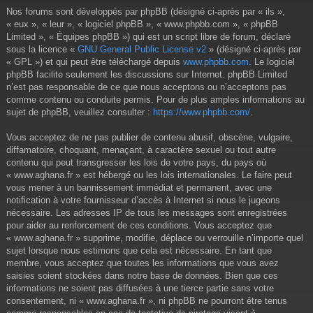
Nos forums sont développés par phpBB (désigné ci-après par « ils »,
« eux », « leur », « logiciel phpBB », « www.phpbb.com », « phpBB
Limited », « Équipes phpBB ») qui est un script libre de forum, déclaré
sous la licence «
GNU General Public License v2
» (désigné ci-après par
« GPL ») et qui peut être téléchargé depuis
www.phpbb.com
. Le logiciel
phpBB facilite seulement les discussions sur Internet. phpBB Limited
n’est pas responsable de ce que nous acceptons ou n’acceptons pas
comme contenu ou conduite permis. Pour de plus amples informations au
sujet de phpBB, veuillez consulter :
https://www.phpbb.com/
.
Vous acceptez de ne pas publier de contenu abusif, obscène, vulgaire,
diffamatoire, choquant, menaçant, à caractère sexuel ou tout autre
contenu qui peut transgresser les lois de votre pays, du pays où
« www.aghana.fr » est hébergé ou les lois internationales. Le faire peut
vous mener à un bannissement immédiat et permanent, avec une
notification à votre fournisseur d’accès à Internet si nous le jugeons
nécessaire. Les adresses IP de tous les messages sont enregistrées
pour aider au renforcement de ces conditions. Vous acceptez que
« www.aghana.fr » supprime, modifie, déplace ou verrouille n’importe quel
sujet lorsque nous estimons que cela est nécessaire. En tant que
membre, vous acceptez que toutes les informations que vous avez
saisies soient stockées dans notre base de données. Bien que ces
informations ne soient pas diffusées à une tierce partie sans votre
consentement, ni « www.aghana.fr », ni phpBB ne pourront être tenus