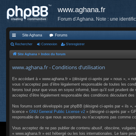
www.aghana.fr
Forum d'Aghana. Note : une identifi
Site Aghana
Forums
cc
Rechercher
Connexion
S’enregistrer
ès
Site Aghana
Index du forum
ra
www.aghana.fr - Conditions d’utilisation
pi
En accédant à « www.aghana.fr » (désigné ci-après par « nous », « no
de
vous n’acceptez pas d’être légalement responsable de toutes les condi
ferons tout pour que vous en soyez informé, bien qu’il soit prudent de
acceptez d’être légalement responsable des conditions découlant des m
Nos forums sont développés par phpBB (désigné ci-après par « ils », «
licence «
GNU General Public License v2
» (désigné ci-après par « GP
responsable de ce que nous acceptons ou n’acceptons pas comme cont
Vous acceptez de ne pas publier de contenu abusif, obscène, vulgaire,
« www.aghana.fr » est hébergé ou les lois internationales. Le faire p