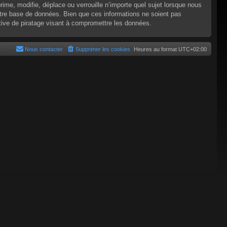
e, modifie, déplace ou verrouille n’importe quel sujet lorsque nous
tre base de données. Bien que ces informations ne soient pas
tive de piratage visant à compromettre les données.
Nous contacter
Supprimer les cookies
Heures au format
UTC+02:00