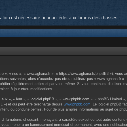
cation est nécessaire pour accéder aux forums des chasses.
tre », « nos », « www.aghana.fr », « https://www.aghana.fr/phpBB3 »), vous a
tions suivantes, alors n’accédez pas et/ou n’utilisez pas « www.aghana.fr ».
 vérifier régulièrement celles-ci par vous-même. Si vous continuez d’utiliser
ises à jour et/ou modifications.
 eux », « leur », « logiciel phpBB », « www.phpbb.com », « phpBB Limited », 
L ») et qui peut être téléchargé depuis
www.phpbb.com
. Le logiciel phpBB fa
enu ou conduite permis. Pour de plus amples informations au sujet de phpBB
 diffamatoire, choquant, menaçant, à caractère sexuel ou tout autre contenu q
eut vous mener à un bannissement immédiat et permanent, avec une notification