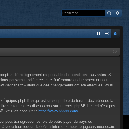
Recherc
Rech
A
FA
on
’e
Q
ne
nr
xi
eg
on
ist
cceptez d’être légalement responsable des conditions suivantes. Si
re
 Nous pouvons modifier celles-ci à n’importe quel moment et nous
 « www.aghana.fr » alors que des changements ont été effectués, vous
r
« Équipes phpBB ») qui est un script libre de forum, déclaré sous la
cilite seulement les discussions sur Internet. phpBB Limited n’est pas
, veuillez consulter :
https://www.phpbb.com/
.
ui peut transgresser les lois de votre pays, du pays où
 à votre fournisseur d’accès à Internet si nous le jugeons nécessaire.