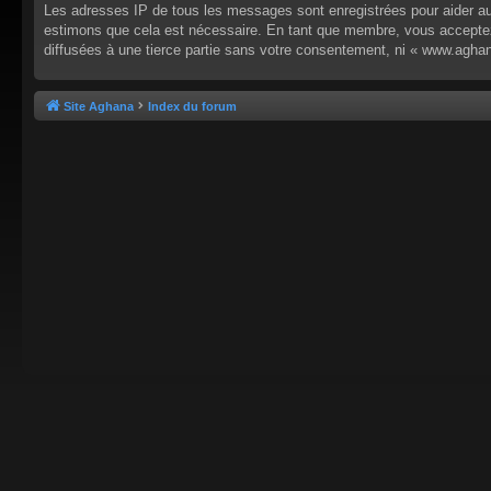
Les adresses IP de tous les messages sont enregistrées pour aider au
estimons que cela est nécessaire. En tant que membre, vous acceptez
diffusées à une tierce partie sans votre consentement, ni « www.agha
Site Aghana
Index du forum