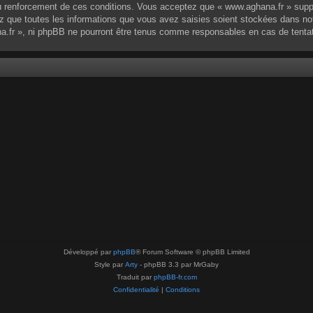
 renforcement de ces conditions. Vous acceptez que « www.aghana.fr » supprim
 que toutes les informations que vous avez saisies soient stockées dans no
na.fr », ni phpBB ne pourront être tenus comme responsables en cas de tenta
Développé par
phpBB
® Forum Software © phpBB Limited
Style par
Arty
- phpBB 3.3 par MrGaby
Traduit par
phpBB-fr.com
Confidentialité
|
Conditions