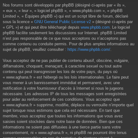
Nos forums sont développés par phpBB (désigné ci-après par « ils »,
« eux », « leur », « logiciel phpBB », « www.phpbb.com », « phpBB
Limited », « Équipes phpBB ») qui est un script libre de forum, déclaré
sous la licence «
GNU General Public License v2
» (désigné ci-après par
« GPL ») et qui peut être téléchargé depuis
www.phpbb.com
. Le logiciel
phpBB facilite seulement les discussions sur Internet. phpBB Limited
n’est pas responsable de ce que nous acceptons ou n’acceptons pas
comme contenu ou conduite permis. Pour de plus amples informations au
sujet de phpBB, veuillez consulter :
https://www.phpbb.com/
.
Vous acceptez de ne pas publier de contenu abusif, obscène, vulgaire,
diffamatoire, choquant, menaçant, à caractère sexuel ou tout autre
contenu qui peut transgresser les lois de votre pays, du pays où
« www.aghana.fr » est hébergé ou les lois internationales. Le faire peut
vous mener à un bannissement immédiat et permanent, avec une
notification à votre fournisseur d’accès à Internet si nous le jugeons
nécessaire. Les adresses IP de tous les messages sont enregistrées
pour aider au renforcement de ces conditions. Vous acceptez que
« www.aghana.fr » supprime, modifie, déplace ou verrouille n’importe quel
sujet lorsque nous estimons que cela est nécessaire. En tant que
membre, vous acceptez que toutes les informations que vous avez
saisies soient stockées dans notre base de données. Bien que ces
informations ne soient pas diffusées à une tierce partie sans votre
consentement, ni « www.aghana.fr », ni phpBB ne pourront être tenus