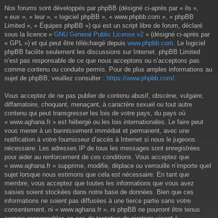
Nos forums sont développés par phpBB (désigné ci-après par « ils »,
« eux », « leur », « logiciel phpBB », « www.phpbb.com », « phpBB
Limited », « Équipes phpBB ») qui est un script libre de forum, déclaré
sous la licence «
GNU General Public License v2
» (désigné ci-après par
« GPL ») et qui peut être téléchargé depuis
www.phpbb.com
. Le logiciel
phpBB facilite seulement les discussions sur Internet. phpBB Limited
n’est pas responsable de ce que nous acceptons ou n’acceptons pas
comme contenu ou conduite permis. Pour de plus amples informations au
sujet de phpBB, veuillez consulter :
https://www.phpbb.com/
.
Vous acceptez de ne pas publier de contenu abusif, obscène, vulgaire,
diffamatoire, choquant, menaçant, à caractère sexuel ou tout autre
contenu qui peut transgresser les lois de votre pays, du pays où
« www.aghana.fr » est hébergé ou les lois internationales. Le faire peut
vous mener à un bannissement immédiat et permanent, avec une
notification à votre fournisseur d’accès à Internet si nous le jugeons
nécessaire. Les adresses IP de tous les messages sont enregistrées
pour aider au renforcement de ces conditions. Vous acceptez que
« www.aghana.fr » supprime, modifie, déplace ou verrouille n’importe quel
sujet lorsque nous estimons que cela est nécessaire. En tant que
membre, vous acceptez que toutes les informations que vous avez
saisies soient stockées dans notre base de données. Bien que ces
informations ne soient pas diffusées à une tierce partie sans votre
consentement, ni « www.aghana.fr », ni phpBB ne pourront être tenus