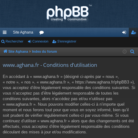
Site Aghana
cc
Rechercher
Connexion
or
S’enregistrer
on
’e
ès
u
ne
nr
Site Aghana
Index du forum
R
e
ra
m
xi
eg
www.aghana.fr - Conditions d’utilisation
c
pi
s
on
ist
h
En accédant à « www.aghana.fr » (désigné ci-après par « nous »,
de
re
e
« notre », « nos », « www.aghana.fr », « https://www.aghana.fr/phpBB3 »),
r
vous acceptez d’être légalement responsable des conditions suivantes. Si
r
c
vous n’acceptez pas d’être légalement responsable de toutes les
conditions suivantes, alors n’accédez pas et/ou n’utilisez pas
h
« www.aghana.fr ». Nous pouvons modifier celles-ci à n’importe quel
e
moment et nous ferons tout pour que vous en soyez informé, bien qu’il
r
soit prudent de vérifier régulièrement celles-ci par vous-même. Si vous
continuez d’utiliser « www.aghana.fr » alors que des changements ont été
effectués, vous acceptez d’être légalement responsable des conditions
découlant des mises à jour et/ou modifications.