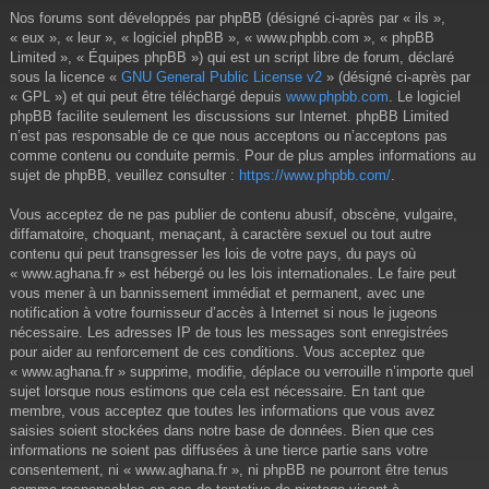
Nos forums sont développés par phpBB (désigné ci-après par « ils »,
« eux », « leur », « logiciel phpBB », « www.phpbb.com », « phpBB
Limited », « Équipes phpBB ») qui est un script libre de forum, déclaré
sous la licence «
GNU General Public License v2
» (désigné ci-après par
« GPL ») et qui peut être téléchargé depuis
www.phpbb.com
. Le logiciel
phpBB facilite seulement les discussions sur Internet. phpBB Limited
n’est pas responsable de ce que nous acceptons ou n’acceptons pas
comme contenu ou conduite permis. Pour de plus amples informations au
sujet de phpBB, veuillez consulter :
https://www.phpbb.com/
.
Vous acceptez de ne pas publier de contenu abusif, obscène, vulgaire,
diffamatoire, choquant, menaçant, à caractère sexuel ou tout autre
contenu qui peut transgresser les lois de votre pays, du pays où
« www.aghana.fr » est hébergé ou les lois internationales. Le faire peut
vous mener à un bannissement immédiat et permanent, avec une
notification à votre fournisseur d’accès à Internet si nous le jugeons
nécessaire. Les adresses IP de tous les messages sont enregistrées
pour aider au renforcement de ces conditions. Vous acceptez que
« www.aghana.fr » supprime, modifie, déplace ou verrouille n’importe quel
sujet lorsque nous estimons que cela est nécessaire. En tant que
membre, vous acceptez que toutes les informations que vous avez
saisies soient stockées dans notre base de données. Bien que ces
informations ne soient pas diffusées à une tierce partie sans votre
consentement, ni « www.aghana.fr », ni phpBB ne pourront être tenus