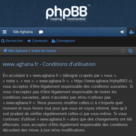
Site Aghana
cc
Rechercher
Connexion
or
S’enregistrer
on
’e
ès
u
ne
nr
Site Aghana
Index du forum
R
e
ra
m
xi
eg
www.aghana.fr - Conditions d’utilisation
c
pi
s
on
ist
h
En accédant à « www.aghana.fr » (désigné ci-après par « nous »,
de
re
e
« notre », « nos », « www.aghana.fr », « https://www.aghana.fr/phpBB3 »),
r
vous acceptez d’être légalement responsable des conditions suivantes. Si
r
c
vous n’acceptez pas d’être légalement responsable de toutes les
conditions suivantes, alors n’accédez pas et/ou n’utilisez pas
h
« www.aghana.fr ». Nous pouvons modifier celles-ci à n’importe quel
e
moment et nous ferons tout pour que vous en soyez informé, bien qu’il
r
soit prudent de vérifier régulièrement celles-ci par vous-même. Si vous
continuez d’utiliser « www.aghana.fr » alors que des changements ont été
effectués, vous acceptez d’être légalement responsable des conditions
découlant des mises à jour et/ou modifications.