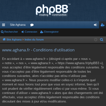
Site Aghana
cc
Rechercher
Connexion
or
S’enregistrer
on
’e
ès
u
ne
nr
Site Aghana
Index du forum
R
e
ra
m
xi
eg
www.aghana.fr - Conditions d’utilisation
c
pi
s
on
ist
h
En accédant à « www.aghana.fr » (désigné ci-après par « nous »,
de
re
e
« notre », « nos », « www.aghana.fr », « https://www.aghana.fr/phpBB3 »),
r
vous acceptez d’être légalement responsable des conditions suivantes. Si
r
c
vous n’acceptez pas d’être légalement responsable de toutes les
conditions suivantes, alors n’accédez pas et/ou n’utilisez pas
h
« www.aghana.fr ». Nous pouvons modifier celles-ci à n’importe quel
e
moment et nous ferons tout pour que vous en soyez informé, bien qu’il
r
soit prudent de vérifier régulièrement celles-ci par vous-même. Si vous
continuez d’utiliser « www.aghana.fr » alors que des changements ont été
effectués, vous acceptez d’être légalement responsable des conditions
découlant des mises à jour et/ou modifications.