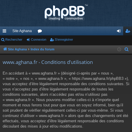
Site Aghana
cc
Rechercher
Connexion
or
S’enregistrer
on
’e
ès
u
ne
nr
Site Aghana
Index du forum
R
e
ra
m
xi
eg
www.aghana.fr - Conditions d’utilisation
c
pi
s
on
ist
h
En accédant à « www.aghana.fr » (désigné ci-après par « nous »,
de
re
e
« notre », « nos », « www.aghana.fr », « https://www.aghana.fr/phpBB3 »),
r
vous acceptez d’être légalement responsable des conditions suivantes. Si
r
c
vous n’acceptez pas d’être légalement responsable de toutes les
conditions suivantes, alors n’accédez pas et/ou n’utilisez pas
h
« www.aghana.fr ». Nous pouvons modifier celles-ci à n’importe quel
e
moment et nous ferons tout pour que vous en soyez informé, bien qu’il
r
soit prudent de vérifier régulièrement celles-ci par vous-même. Si vous
continuez d’utiliser « www.aghana.fr » alors que des changements ont été
effectués, vous acceptez d’être légalement responsable des conditions
découlant des mises à jour et/ou modifications.