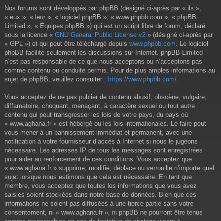
Nos forums sont développés par phpBB (désigné ci-après par « ils »,
« eux », « leur », « logiciel phpBB », « www.phpbb.com », « phpBB
Limited », « Équipes phpBB ») qui est un script libre de forum, déclaré
sous la licence «
GNU General Public License v2
» (désigné ci-après par
« GPL ») et qui peut être téléchargé depuis
www.phpbb.com
. Le logiciel
phpBB facilite seulement les discussions sur Internet. phpBB Limited
n’est pas responsable de ce que nous acceptons ou n’acceptons pas
comme contenu ou conduite permis. Pour de plus amples informations au
sujet de phpBB, veuillez consulter :
https://www.phpbb.com/
.
Vous acceptez de ne pas publier de contenu abusif, obscène, vulgaire,
diffamatoire, choquant, menaçant, à caractère sexuel ou tout autre
contenu qui peut transgresser les lois de votre pays, du pays où
« www.aghana.fr » est hébergé ou les lois internationales. Le faire peut
vous mener à un bannissement immédiat et permanent, avec une
notification à votre fournisseur d’accès à Internet si nous le jugeons
nécessaire. Les adresses IP de tous les messages sont enregistrées
pour aider au renforcement de ces conditions. Vous acceptez que
« www.aghana.fr » supprime, modifie, déplace ou verrouille n’importe quel
sujet lorsque nous estimons que cela est nécessaire. En tant que
membre, vous acceptez que toutes les informations que vous avez
saisies soient stockées dans notre base de données. Bien que ces
informations ne soient pas diffusées à une tierce partie sans votre
consentement, ni « www.aghana.fr », ni phpBB ne pourront être tenus