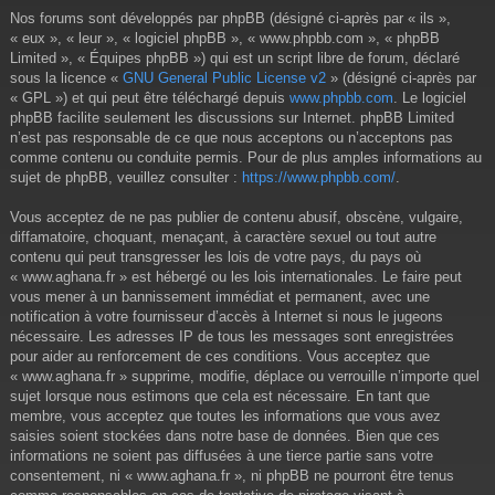
Nos forums sont développés par phpBB (désigné ci-après par « ils »,
« eux », « leur », « logiciel phpBB », « www.phpbb.com », « phpBB
Limited », « Équipes phpBB ») qui est un script libre de forum, déclaré
sous la licence «
GNU General Public License v2
» (désigné ci-après par
« GPL ») et qui peut être téléchargé depuis
www.phpbb.com
. Le logiciel
phpBB facilite seulement les discussions sur Internet. phpBB Limited
n’est pas responsable de ce que nous acceptons ou n’acceptons pas
comme contenu ou conduite permis. Pour de plus amples informations au
sujet de phpBB, veuillez consulter :
https://www.phpbb.com/
.
Vous acceptez de ne pas publier de contenu abusif, obscène, vulgaire,
diffamatoire, choquant, menaçant, à caractère sexuel ou tout autre
contenu qui peut transgresser les lois de votre pays, du pays où
« www.aghana.fr » est hébergé ou les lois internationales. Le faire peut
vous mener à un bannissement immédiat et permanent, avec une
notification à votre fournisseur d’accès à Internet si nous le jugeons
nécessaire. Les adresses IP de tous les messages sont enregistrées
pour aider au renforcement de ces conditions. Vous acceptez que
« www.aghana.fr » supprime, modifie, déplace ou verrouille n’importe quel
sujet lorsque nous estimons que cela est nécessaire. En tant que
membre, vous acceptez que toutes les informations que vous avez
saisies soient stockées dans notre base de données. Bien que ces
informations ne soient pas diffusées à une tierce partie sans votre
consentement, ni « www.aghana.fr », ni phpBB ne pourront être tenus