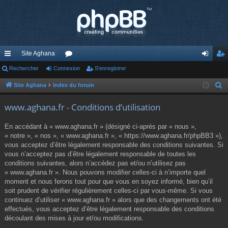
Site Aghana
cc
Rechercher
Connexion
or
S’enregistrer
on
’e
ès
u
ne
nr
Site Aghana
Index du forum
R
e
ra
m
xi
eg
www.aghana.fr - Conditions d’utilisation
c
pi
s
on
ist
h
En accédant à « www.aghana.fr » (désigné ci-après par « nous »,
de
re
e
« notre », « nos », « www.aghana.fr », « https://www.aghana.fr/phpBB3 »),
r
vous acceptez d’être légalement responsable des conditions suivantes. Si
r
c
vous n’acceptez pas d’être légalement responsable de toutes les
conditions suivantes, alors n’accédez pas et/ou n’utilisez pas
h
« www.aghana.fr ». Nous pouvons modifier celles-ci à n’importe quel
e
moment et nous ferons tout pour que vous en soyez informé, bien qu’il
r
soit prudent de vérifier régulièrement celles-ci par vous-même. Si vous
continuez d’utiliser « www.aghana.fr » alors que des changements ont été
effectués, vous acceptez d’être légalement responsable des conditions
découlant des mises à jour et/ou modifications.