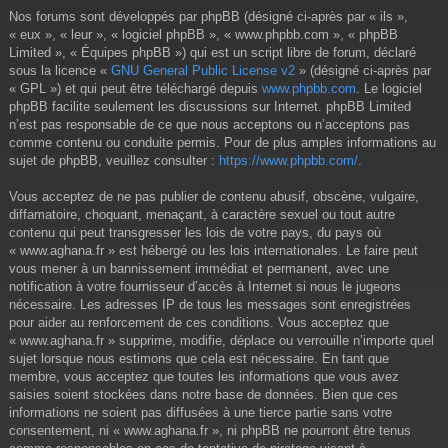
Nos forums sont développés par phpBB (désigné ci-après par « ils »,
« eux », « leur », « logiciel phpBB », « www.phpbb.com », « phpBB
Limited », « Équipes phpBB ») qui est un script libre de forum, déclaré
sous la licence «
GNU General Public License v2
» (désigné ci-après par
« GPL ») et qui peut être téléchargé depuis
www.phpbb.com
. Le logiciel
phpBB facilite seulement les discussions sur Internet. phpBB Limited
n’est pas responsable de ce que nous acceptons ou n’acceptons pas
comme contenu ou conduite permis. Pour de plus amples informations au
sujet de phpBB, veuillez consulter :
https://www.phpbb.com/
.
Vous acceptez de ne pas publier de contenu abusif, obscène, vulgaire,
diffamatoire, choquant, menaçant, à caractère sexuel ou tout autre
contenu qui peut transgresser les lois de votre pays, du pays où
« www.aghana.fr » est hébergé ou les lois internationales. Le faire peut
vous mener à un bannissement immédiat et permanent, avec une
notification à votre fournisseur d’accès à Internet si nous le jugeons
nécessaire. Les adresses IP de tous les messages sont enregistrées
pour aider au renforcement de ces conditions. Vous acceptez que
« www.aghana.fr » supprime, modifie, déplace ou verrouille n’importe quel
sujet lorsque nous estimons que cela est nécessaire. En tant que
membre, vous acceptez que toutes les informations que vous avez
saisies soient stockées dans notre base de données. Bien que ces
informations ne soient pas diffusées à une tierce partie sans votre
consentement, ni « www.aghana.fr », ni phpBB ne pourront être tenus