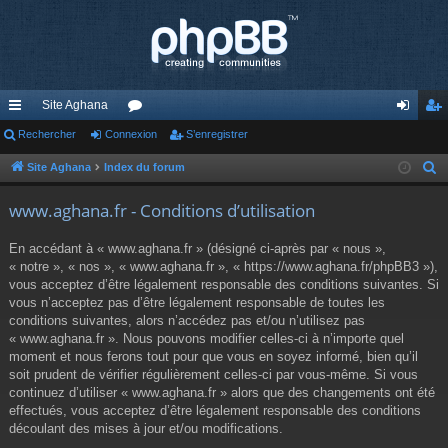
Site Aghana
cc
Rechercher
Connexion
or
S’enregistrer
on
’e
ès
u
ne
nr
Site Aghana
Index du forum
R
e
ra
m
xi
eg
www.aghana.fr - Conditions d’utilisation
c
pi
s
on
ist
h
En accédant à « www.aghana.fr » (désigné ci-après par « nous »,
de
re
e
« notre », « nos », « www.aghana.fr », « https://www.aghana.fr/phpBB3 »),
r
vous acceptez d’être légalement responsable des conditions suivantes. Si
r
c
vous n’acceptez pas d’être légalement responsable de toutes les
conditions suivantes, alors n’accédez pas et/ou n’utilisez pas
h
« www.aghana.fr ». Nous pouvons modifier celles-ci à n’importe quel
e
moment et nous ferons tout pour que vous en soyez informé, bien qu’il
r
soit prudent de vérifier régulièrement celles-ci par vous-même. Si vous
continuez d’utiliser « www.aghana.fr » alors que des changements ont été
effectués, vous acceptez d’être légalement responsable des conditions
découlant des mises à jour et/ou modifications.