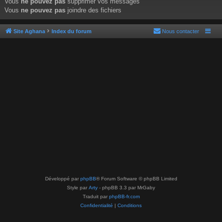
Vous
ne pouvez pas
supprimer vos messages
Vous
ne pouvez pas
joindre des fichiers
Site Aghana
Index du forum
Nous contacter
Développé par
phpBB
® Forum Software © phpBB Limited
Style par
Arty
- phpBB 3.3 par MrGaby
Traduit par
phpBB-fr.com
Confidentialité
|
Conditions