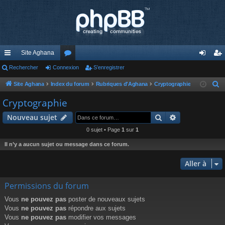
Site Aghana
cc
Rechercher
Connexion
or
S’enregistrer
on
’e
ès
u
ne
nr
Site Aghana
Index du forum
Rubriques d'Aghana
Cryptographie
R
e
ra
m
xi
eg
Cryptographie
c
pi
s
on
ist
Rechercher
Recherche av
Nouveau sujet
h
de
re
e
0 sujet • Page
1
sur
1
r
r
Il n’y a aucun sujet ou message dans ce forum.
c
h
Aller à
e
Permissions du forum
r
Vous
ne pouvez pas
poster de nouveaux sujets
Vous
ne pouvez pas
répondre aux sujets
Vous
ne pouvez pas
modifier vos messages