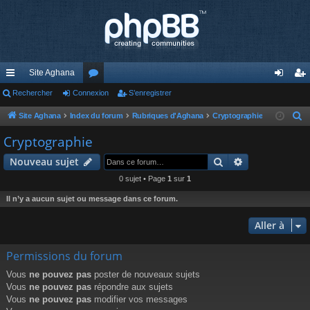
Site Aghana
cc
Rechercher
Connexion
or
S’enregistrer
on
’e
ès
u
ne
nr
Site Aghana
Index du forum
Rubriques d'Aghana
Cryptographie
R
e
ra
m
xi
eg
Cryptographie
c
pi
s
on
ist
Rechercher
Recherche av
Nouveau sujet
h
de
re
e
0 sujet • Page
1
sur
1
r
r
Il n’y a aucun sujet ou message dans ce forum.
c
h
Aller à
e
Permissions du forum
r
Vous
ne pouvez pas
poster de nouveaux sujets
Vous
ne pouvez pas
répondre aux sujets
Vous
ne pouvez pas
modifier vos messages