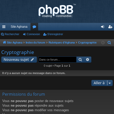
Site Aghana
cc
Rechercher
Connexion
or
S’enregistrer
on
’e
ès
u
ne
nr
Site Aghana
Index du forum
Rubriques d'Aghana
Cryptographie
R
e
ra
m
xi
eg
Cryptographie
c
pi
s
on
ist
Rechercher
Recherche av
Nouveau sujet
h
de
re
e
0 sujet • Page
1
sur
1
r
r
Il n’y a aucun sujet ou message dans ce forum.
c
h
Aller à
e
Permissions du forum
r
Vous
ne pouvez pas
poster de nouveaux sujets
Vous
ne pouvez pas
répondre aux sujets
Vous
ne pouvez pas
modifier vos messages