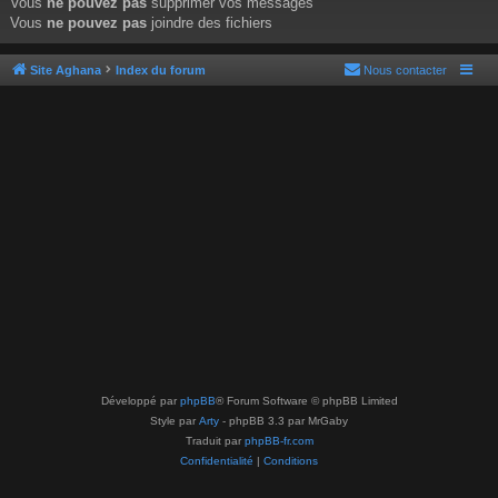
Vous
ne pouvez pas
supprimer vos messages
Vous
ne pouvez pas
joindre des fichiers
Site Aghana
Index du forum
Nous contacter
Développé par
phpBB
® Forum Software © phpBB Limited
Style par
Arty
- phpBB 3.3 par MrGaby
Traduit par
phpBB-fr.com
Confidentialité
|
Conditions