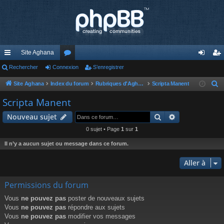
Site Aghana
cc
Rechercher
Connexion
or
S’enregistrer
on
’e
ès
u
ne
nr
Site Aghana
Index du forum
Rubriques d'Aghana
Scripta Manent
R
e
ra
m
xi
eg
Scripta Manent
c
pi
s
on
ist
Rechercher
Recherche av
Nouveau sujet
h
de
re
e
0 sujet • Page
1
sur
1
r
r
Il n’y a aucun sujet ou message dans ce forum.
c
h
Aller à
e
Permissions du forum
r
Vous
ne pouvez pas
poster de nouveaux sujets
Vous
ne pouvez pas
répondre aux sujets
Vous
ne pouvez pas
modifier vos messages