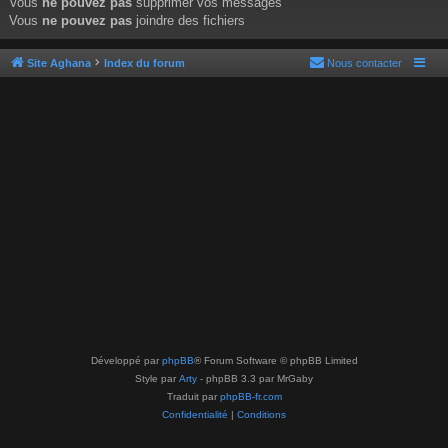
Vous
ne pouvez pas
supprimer vos messages
Vous
ne pouvez pas
joindre des fichiers
Site Aghana
Index du forum
Nous contacter
Développé par
phpBB
® Forum Software © phpBB Limited
Style par
Arty
- phpBB 3.3 par MrGaby
Traduit par
phpBB-fr.com
Confidentialité
|
Conditions