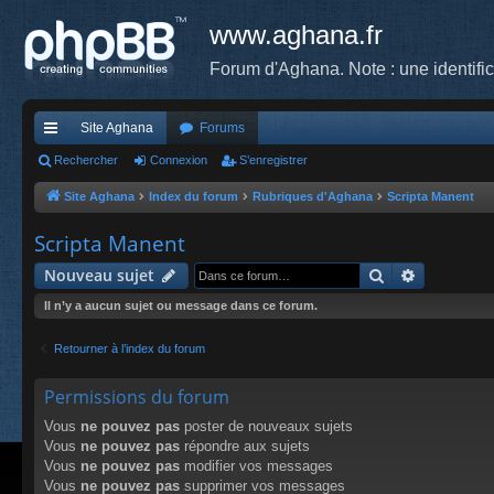
www.aghana.fr
Forum d'Aghana. Note : une identifi
Site Aghana
Forums
cc
Rechercher
Connexion
S’enregistrer
ès
Site Aghana
Index du forum
Rubriques d'Aghana
Scripta Manent
ra
Scripta Manent
pi
Rechercher
Recherche
Nouveau sujet
de
Il n’y a aucun sujet ou message dans ce forum.
Retourner à l’index du forum
Permissions du forum
Vous
ne pouvez pas
poster de nouveaux sujets
Vous
ne pouvez pas
répondre aux sujets
Vous
ne pouvez pas
modifier vos messages
Vous
ne pouvez pas
supprimer vos messages