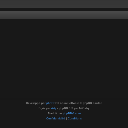
Développé par
phpBB
® Forum Software © phpBB Limited
Style par
Arty
- phpBB 3.3 par MrGaby
Traduit par
phpBB-fr.com
Confidentialité
|
Conditions