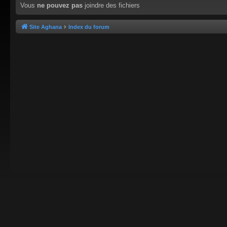
Vous
ne pouvez pas
joindre des fichiers
Site Aghana
Index du forum