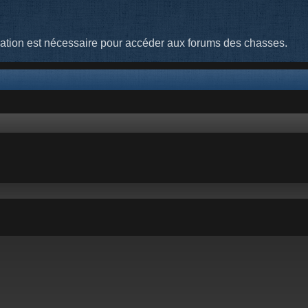
cation est nécessaire pour accéder aux forums des chasses.
 avancée