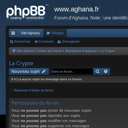
www.aghana.fr
Forum d'Aghana. Note : une identifi
Site Aghana
Forums
cc
Rechercher
Connexion
S’enregistrer
ès
Site Aghana
Index du forum
Rubriques d'Aghana
La Crypte
ra
La Crypte
pi
Rechercher
Recherche
Nouveau sujet
de
Il n’y a aucun sujet ou message dans ce forum.
Retourner à l’index du forum
Permissions du forum
Vous
ne pouvez pas
poster de nouveaux sujets
Vous
ne pouvez pas
répondre aux sujets
Vous
ne pouvez pas
modifier vos messages
Vous
ne pouvez pas
supprimer vos messages