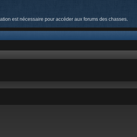
cation est nécessaire pour accéder aux forums des chasses.
 avancée