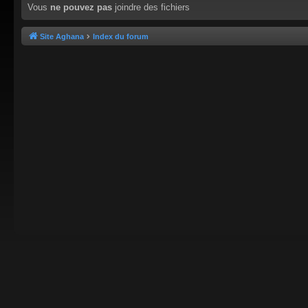
Vous
ne pouvez pas
joindre des fichiers
Site Aghana
Index du forum