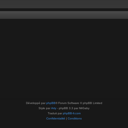
Développé par
phpBB
® Forum Software © phpBB Limited
Style par
Arty
- phpBB 3.3 par MrGaby
Traduit par
phpBB-fr.com
Confidentialité
|
Conditions