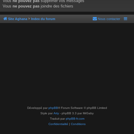
Vous
ne pouvez pas
supprimer vos messages
Vous
ne pouvez pas
joindre des fichiers
Site Aghana
Index du forum
Nous contacter
Développé par
phpBB
® Forum Software © phpBB Limited
Style par
Arty
- phpBB 3.3 par MrGaby
Traduit par
phpBB-fr.com
Confidentialité
|
Conditions