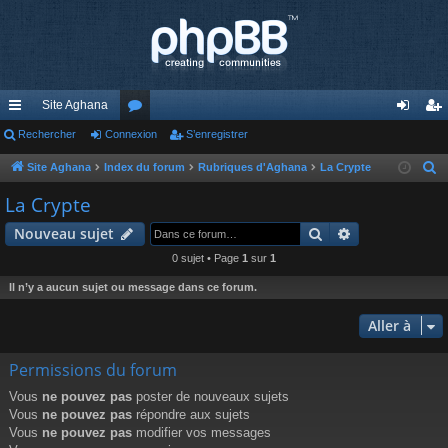
Site Aghana
cc
Rechercher
Connexion
or
S’enregistrer
on
’e
ès
u
ne
nr
Site Aghana
Index du forum
Rubriques d'Aghana
La Crypte
R
e
ra
m
xi
eg
La Crypte
c
pi
s
on
ist
Rechercher
Recherche av
Nouveau sujet
h
de
re
e
0 sujet • Page
1
sur
1
r
r
Il n’y a aucun sujet ou message dans ce forum.
c
h
Aller à
e
Permissions du forum
r
Vous
ne pouvez pas
poster de nouveaux sujets
Vous
ne pouvez pas
répondre aux sujets
Vous
ne pouvez pas
modifier vos messages