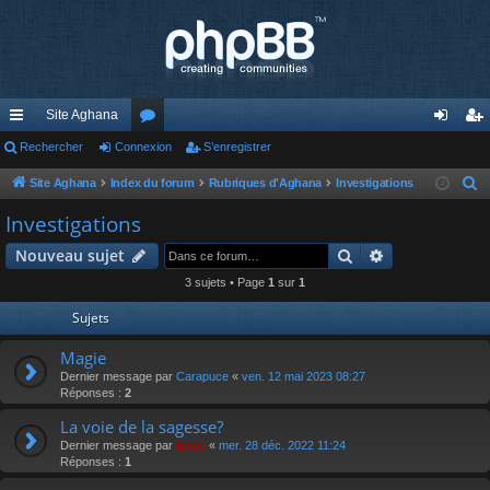
Site Aghana
cc
Rechercher
Connexion
or
S’enregistrer
on
’e
ès
u
ne
nr
Site Aghana
Index du forum
Rubriques d'Aghana
Investigations
R
e
ra
m
xi
eg
Investigations
c
pi
s
on
ist
Rechercher
Recherche av
Nouveau sujet
h
de
re
e
3 sujets • Page
1
sur
1
r
r
Sujets
c
h
Magie
e
Dernier message par
Carapuce
«
ven. 12 mai 2023 08:27
Réponses :
2
r
La voie de la sagesse?
Dernier message par
Epoc
«
mer. 28 déc. 2022 11:24
Réponses :
1