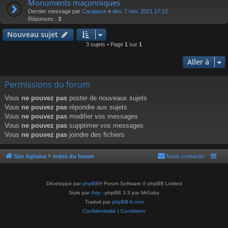
Monuments maçonniques
Dernier message par
Carapuce
«
dim. 7 nov. 2021 17:15
Réponses :
3
Nouveau sujet
3 sujets • Page
1
sur
1
Aller à
Permissions du forum
Vous
ne pouvez pas
poster de nouveaux sujets
Vous
ne pouvez pas
répondre aux sujets
Vous
ne pouvez pas
modifier vos messages
Vous
ne pouvez pas
supprimer vos messages
Vous
ne pouvez pas
joindre des fichiers
Site Aghana
Index du forum
Nous contacter
Développé par
phpBB
® Forum Software © phpBB Limited
Style par
Arty
- phpBB 3.3 par MrGaby
Traduit par
phpBB-fr.com
Confidentialité
|
Conditions