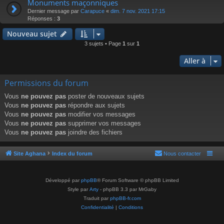
Monuments maçonniques
Dernier message par
Carapuce
«
dim. 7 nov. 2021 17:15
Réponses :
3
Nouveau sujet
3 sujets • Page
1
sur
1
Aller à
Permissions du forum
Vous
ne pouvez pas
poster de nouveaux sujets
Vous
ne pouvez pas
répondre aux sujets
Vous
ne pouvez pas
modifier vos messages
Vous
ne pouvez pas
supprimer vos messages
Vous
ne pouvez pas
joindre des fichiers
Site Aghana
Index du forum
Nous contacter
Développé par
phpBB
® Forum Software © phpBB Limited
Style par
Arty
- phpBB 3.3 par MrGaby
Traduit par
phpBB-fr.com
Confidentialité
|
Conditions