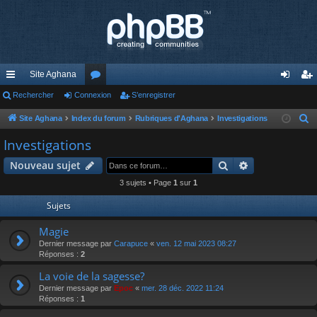
Site Aghana
cc
Rechercher
Connexion
or
S’enregistrer
on
’e
ès
u
ne
nr
Site Aghana
Index du forum
Rubriques d'Aghana
Investigations
R
e
ra
m
xi
eg
Investigations
c
pi
s
on
ist
Rechercher
Recherche av
Nouveau sujet
h
de
re
e
3 sujets • Page
1
sur
1
r
r
Sujets
c
h
Magie
e
Dernier message par
Carapuce
«
ven. 12 mai 2023 08:27
Réponses :
2
r
La voie de la sagesse?
Dernier message par
Epoc
«
mer. 28 déc. 2022 11:24
Réponses :
1