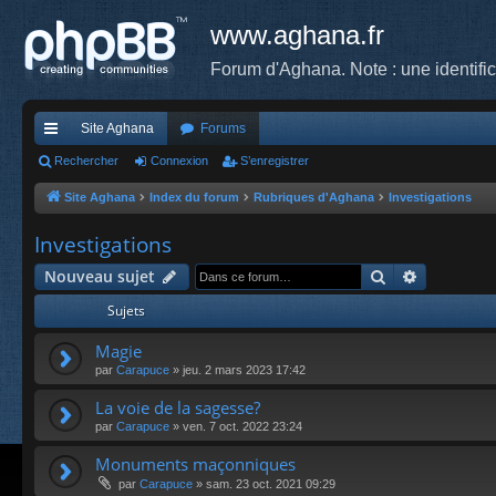
www.aghana.fr
Forum d'Aghana. Note : une identifi
Site Aghana
Forums
cc
Rechercher
Connexion
S’enregistrer
ès
Site Aghana
Index du forum
Rubriques d'Aghana
Investigations
ra
Investigations
pi
Rechercher
Recherche
Nouveau sujet
de
Sujets
Magie
par
Carapuce
»
jeu. 2 mars 2023 17:42
La voie de la sagesse?
par
Carapuce
»
ven. 7 oct. 2022 23:24
Monuments maçonniques
par
Carapuce
»
sam. 23 oct. 2021 09:29