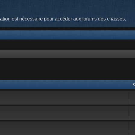
cation est nécessaire pour accéder aux forums des chasses.
 avancée
R