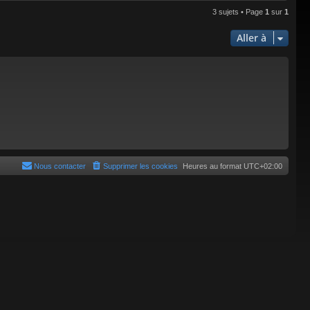
3 sujets • Page
1
sur
1
Aller à
Nous contacter
Supprimer les cookies
Heures au format
UTC+02:00