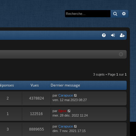
Recherc
Rech
A
FA
on
’e
Q
ne
nr
xi
eg
on
ist
3 sujets • Page
1
sur
1
re
éponses
Vues
Dernier message
r
par
Carapuce
2
4378824
ven. 12 mai 2023 08:27
par
Epoc
1
122516
mer. 28 déc. 2022 11:24
par
Carapuce
3
8889655
dim. 7 nov. 2021 17:15