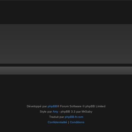
Développé par
phpBB
® Forum Software © phpBB Limited
Style par
Arty
- phpBB 3.3 par MrGaby
Traduit par
phpBB-fr.com
Confidentialité
|
Conditions