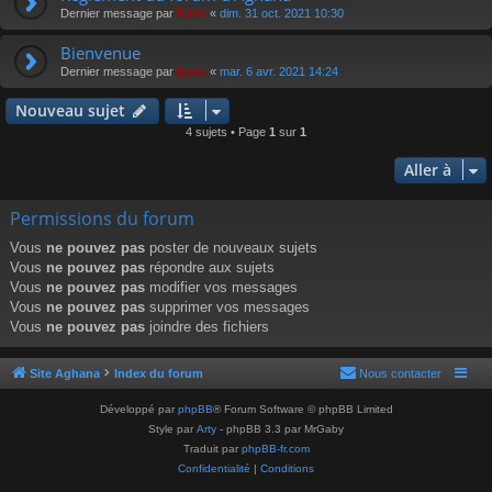
Dernier message par
Epoc
«
dim. 31 oct. 2021 10:30
Bienvenue
Dernier message par
Epoc
«
mar. 6 avr. 2021 14:24
Nouveau sujet
4 sujets • Page
1
sur
1
Aller à
Permissions du forum
Vous
ne pouvez pas
poster de nouveaux sujets
Vous
ne pouvez pas
répondre aux sujets
Vous
ne pouvez pas
modifier vos messages
Vous
ne pouvez pas
supprimer vos messages
Vous
ne pouvez pas
joindre des fichiers
Site Aghana
Index du forum
Nous contacter
Développé par
phpBB
® Forum Software © phpBB Limited
Style par
Arty
- phpBB 3.3 par MrGaby
Traduit par
phpBB-fr.com
Confidentialité
|
Conditions