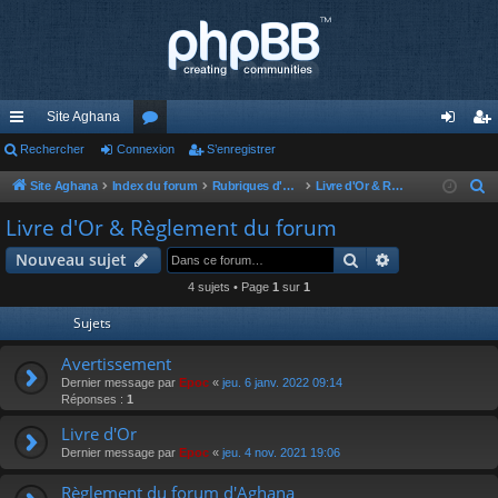
Site Aghana
cc
Rechercher
Connexion
or
S’enregistrer
on
’e
ès
u
ne
nr
Site Aghana
Index du forum
Rubriques d'Aghana
Livre d'Or & Règlement du forum
R
e
ra
m
xi
eg
Livre d'Or & Règlement du forum
c
pi
s
on
ist
Rechercher
Recherche av
Nouveau sujet
h
de
re
e
4 sujets • Page
1
sur
1
r
r
Sujets
c
h
Avertissement
e
Dernier message par
Epoc
«
jeu. 6 janv. 2022 09:14
Réponses :
1
r
Livre d'Or
Dernier message par
Epoc
«
jeu. 4 nov. 2021 19:06
Règlement du forum d'Aghana