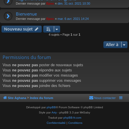
Dernier message par
Epoc
«
dim. 31 oct. 2021 10:30
Bienvenue
Dernier message par
Epoc
«
mar. 6 avr. 2021 14:24
Nouveau sujet
4 sujets • Page
1
sur
1
Aller à
Permissions du forum
Vous
ne pouvez pas
poster de nouveaux sujets
Vous
ne pouvez pas
répondre aux sujets
Vous
ne pouvez pas
modifier vos messages
Vous
ne pouvez pas
supprimer vos messages
Vous
ne pouvez pas
joindre des fichiers
Site Aghana
Index du forum
Nous contacter
Développé par
phpBB
® Forum Software © phpBB Limited
Style par
Arty
- phpBB 3.3 par MrGaby
Traduit par
phpBB-fr.com
Confidentialité
|
Conditions