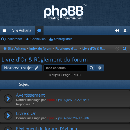
Site Aghana
cc
Rechercher
Connexion
or
S’enregistrer
on
’e
ès
u
ne
nr
Site Aghana
Index du forum
Rubriques d'Aghana
Livre d'Or & Règlement du forum
R
e
ra
m
xi
eg
Livre d'Or & Règlement du forum
c
pi
s
on
ist
Rechercher
Recherche av
Nouveau sujet
h
de
re
e
4 sujets • Page
1
sur
1
r
r
Sujets
c
h
Avertissement
e
Dernier message par
Epoc
«
jeu. 6 janv. 2022 09:14
Réponses :
1
r
Livre d'Or
Dernier message par
Epoc
«
jeu. 4 nov. 2021 19:06
Règlement du forum d'Aghana