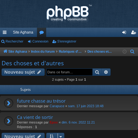
Site Aghana
cc
Rechercher
Connexion
or
S’enregistrer
on
’e
ès
u
ne
nr
Site Aghana
Index du forum
Rubriques d'Aghana
Des choses et d'autres
R
e
ra
m
xi
eg
Des choses et d'autres
c
pi
s
on
ist
Rechercher
Recherche av
Nouveau sujet
h
de
re
e
2 sujets • Page
1
sur
1
r
r
Sujets
c
h
future chasse au trésor
e
Dernier message par
Carapuce
«
sam. 17 juin 2023 18:48
r
Ca vient de sortir
Dernier message par
Epoc
«
dim. 6 nov. 2022 11:21
Réponses :
1
Nouveau sujet