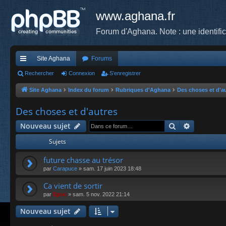
www.aghana.fr
Forum d'Aghana. Note : une identifi
Site Aghana
Forums
cc
Rechercher
Connexion
S’enregistrer
ès
Site Aghana
Index du forum
Rubriques d'Aghana
Des choses et d'a
ra
Des choses et d'autres
pi
Rechercher
Recherche
Nouveau sujet
de
Sujets
future chasse au trésor
par
Carapuce
»
sam. 17 juin 2023 18:48
Ca vient de sortir
par
Epoc
»
sam. 5 nov. 2022 21:14
Nouveau sujet