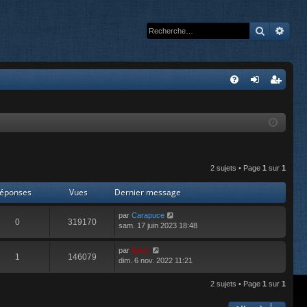
Recherc
Rech
A
FA
on
’e
Q
ne
nr
xi
eg
on
ist
2 sujets • Page
1
sur
1
re
éponses
Vues
Dernier message
r
par
Carapuce
0
319170
sam. 17 juin 2023 18:48
par
Epoc
1
146079
dim. 6 nov. 2022 11:21
2 sujets • Page
1
sur
1