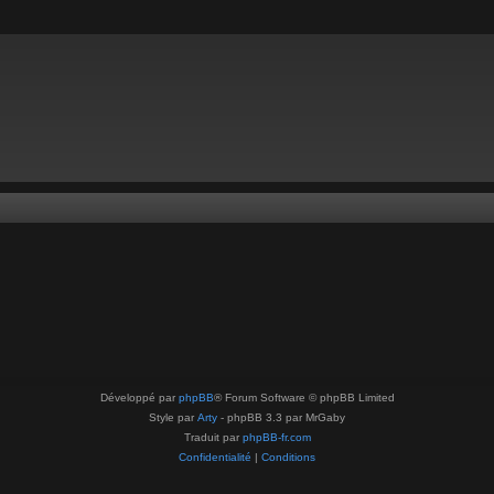
Développé par
phpBB
® Forum Software © phpBB Limited
Style par
Arty
- phpBB 3.3 par MrGaby
Traduit par
phpBB-fr.com
Confidentialité
|
Conditions