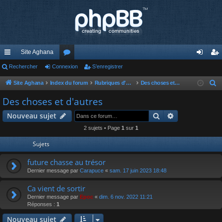
Site Aghana
cc
Rechercher
Connexion
or
S’enregistrer
on
’e
ès
u
ne
nr
Site Aghana
Index du forum
Rubriques d'Aghana
Des choses et d'autres
R
e
ra
m
xi
eg
Des choses et d'autres
c
pi
s
on
ist
Rechercher
Recherche av
Nouveau sujet
h
de
re
e
2 sujets • Page
1
sur
1
r
r
Sujets
c
h
future chasse au trésor
e
Dernier message par
Carapuce
«
sam. 17 juin 2023 18:48
r
Ca vient de sortir
Dernier message par
Epoc
«
dim. 6 nov. 2022 11:21
Réponses :
1
Nouveau sujet