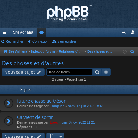
Site Aghana
cc
Rechercher
Connexion
or
S’enregistrer
on
’e
ès
u
ne
nr
Site Aghana
Index du forum
Rubriques d'Aghana
Des choses et d'autres
R
e
ra
m
xi
eg
Des choses et d'autres
c
pi
s
on
ist
Rechercher
Recherche av
Nouveau sujet
h
de
re
e
2 sujets • Page
1
sur
1
r
r
Sujets
c
h
future chasse au trésor
e
Dernier message par
Carapuce
«
sam. 17 juin 2023 18:48
r
Ca vient de sortir
Dernier message par
Epoc
«
dim. 6 nov. 2022 11:21
Réponses :
1
Nouveau sujet